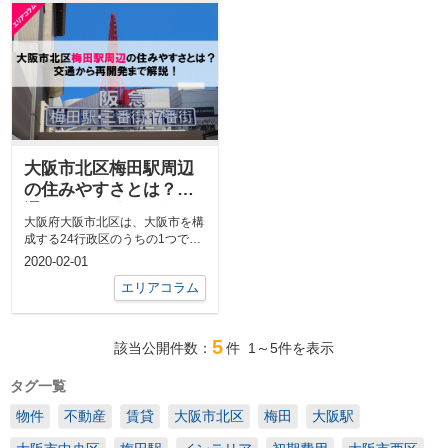
大阪市北区梅田駅周辺
の住みやすさとは？交
通から再開発まで解
大阪府大阪市北区は、大阪市を構
説！
成する24行政区のうちの1つであ
り、区の中心は大阪最大の鉄道タ
2020-02-01
ーミナル...
エリアコラム
5
該当公開件数：
件
1～5
件を表示
タグ一覧
物件
不動産
賃貸
大阪市北区
梅田
大阪駅