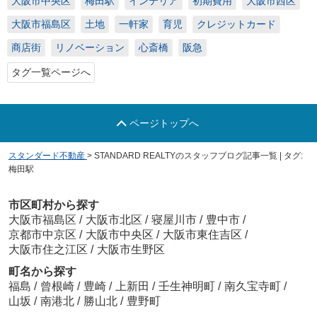
大阪市中央区
梅田駅
インテリア
初期費用
大阪市西区
大阪市福島区
土地
一軒家
育児
クレジットカード
商店街
リノベーション
心斎橋
阪急
タグ一覧ページへ
ページトップへ
スタンダード不動産
>
STANDARD REALTYのスタッフブログ記事一覧 | タグ:
梅田駅
市区町村から探す
大阪市福島区
/
大阪市北区
/
寝屋川市
/
豊中市
/
京都市中京区
/
大阪市中央区
/
大阪市東住吉区
/
大阪市住之江区
/
大阪市生野区
町名から探す
福島
/
曾根崎
/
豊崎
/
上新田
/
壬生神明町
/
南久宝寺町
/
山坂
/
南港北
/
勝山北
/
豊野町