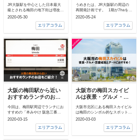
などの活用方法
駅周辺の更なる発展が
JR大阪駅を中心とした日本最大
うめきたは、JR大阪駅の周辺の
予想される
級とされる梅田の地下街は増改築
再開発計画です。 1期が7haを開
が繰り返され、複雑な構造となっ
発し、すでにグラン...
2020-05-30
2020-05-24
ています。...
エリアコラム
エリアコラム
大阪の梅田駅から近い
大阪市の梅田スカイビ
おすすめランチのお店
ルは夜景・グルメ・恋
をご紹介！
愛成就とデートにおす
今回は、梅田駅周辺でランチにお
大阪市北区にある梅田スカイビル
すめ！
すすめの「本みやけ 阪急三番街
は梅田のシンボル的なスポットで
店」・「お好み焼き Sakura」の2
すが、空中庭園などの見どころが
2020-03-15
2020-03-03
軒...
たくさんあ...
エリアコラム
エリアコラム