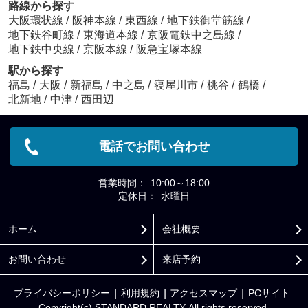
路線から探す
大阪環状線
/
阪神本線
/
東西線
/
地下鉄御堂筋線
/
地下鉄谷町線
/
東海道本線
/
京阪電鉄中之島線
/
地下鉄中央線
/
京阪本線
/
阪急宝塚本線
駅から探す
福島
/
大阪
/
新福島
/
中之島
/
寝屋川市
/
桃谷
/
鶴橋
/
北新地
/
中津
/
西田辺
電話でお問い合わせ
営業時間：
10:00～18:00
定休日：
水曜日
ホーム
会社概要
お問い合わせ
来店予約
プライバシーポリシー
利用規約
アクセスマップ
PCサイト
Copyright(c) STANDARD REALTY All rights reserved.