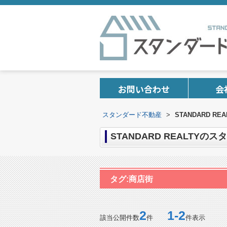
お問い合わせ
会
スタンダード不動産
>
STANDARD R
STANDARD REALTYの
タグ:商店街
2
1-2
該当公開件数
件
件表示