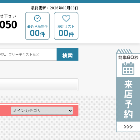
最終更新：2026年08月08日
せ下さい
0050
最近見た物件
検討リスト
00
00
件
件
検索