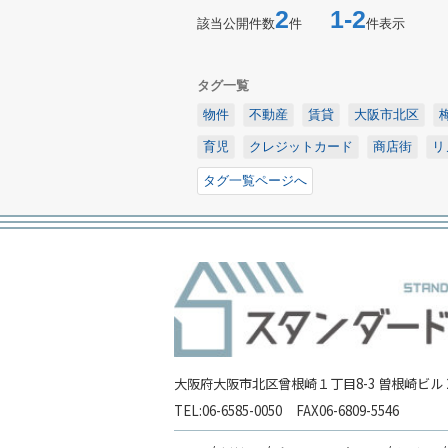
2
1-2
該当公開件数
件
件表示
タグ一覧
物件
不動産
賃貸
大阪市北区
育児
クレジットカード
商店街
リ
タグ一覧ページへ
大阪府大阪市北区曾根崎１丁目8-3 曽根崎ビル 2
TEL:
06-6585-0050
FAX
06-6809-5546