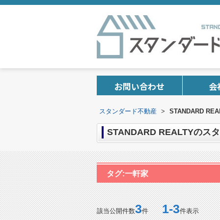
お問い合わせ
会
スタンダード不動産
>
STANDARD R
STANDARD REALTYの
タグ:一軒家
3
1-3
該当公開件数
件
件表示