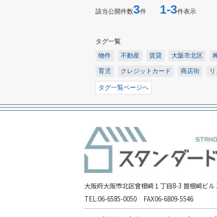
3
1-3
該当公開件数
件
件表示
タグ一覧
物件
不動産
賃貸
大阪市北区
育児
クレジットカード
商店街
リ
タグ一覧ページへ
大阪府大阪市北区曾根崎１丁目8-3 曽根崎ビル 2
TEL:
06-6585-0050
FAX
06-6809-5546