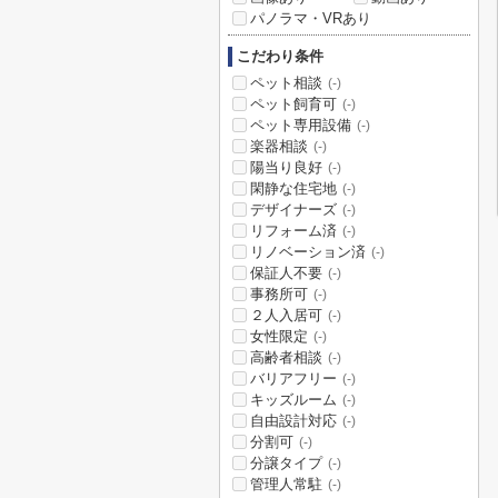
パノラマ・VRあり
こだわり条件
ペット相談
(-)
ペット飼育可
(-)
ペット専用設備
(-)
楽器相談
(-)
陽当り良好
(-)
閑静な住宅地
(-)
デザイナーズ
(-)
リフォーム済
(-)
リノベーション済
(-)
保証人不要
(-)
事務所可
(-)
２人入居可
(-)
女性限定
(-)
高齢者相談
(-)
バリアフリー
(-)
キッズルーム
(-)
自由設計対応
(-)
分割可
(-)
分譲タイプ
(-)
管理人常駐
(-)