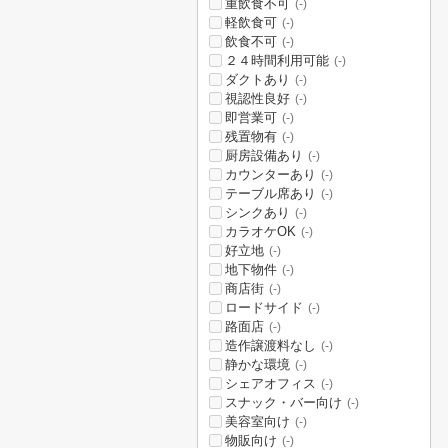
重飲食不可
(-)
軽飲食可
(-)
飲食不可
(-)
２４時間利用可能
(-)
ダクトあり
(-)
視認性良好
(-)
即営業可
(-)
残置物有
(-)
厨房設備あり
(-)
カウンターあり
(-)
テーブル席あり
(-)
シンクあり
(-)
カラオケOK
(-)
好立地
(-)
地下物件
(-)
商店街
(-)
ロードサイド
(-)
路面店
(-)
造作譲渡料なし
(-)
静かな環境
(-)
シェアオフィス
(-)
スナック・バー向け
(-)
美容室向け
(-)
物販向け
(-)