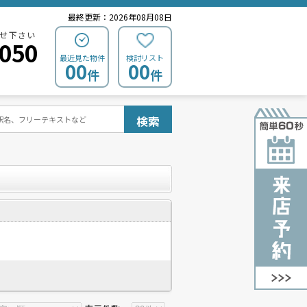
最終更新：2026年08月08日
せ下さい
0050
最近見た物件
検討リスト
00
00
件
件
検索