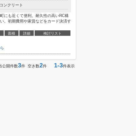
コンクリート
町にも近くて便利。耐久性の高いRC構
い。初期費用や家賃などをカード決済す
面積
詳細
検討リスト
ら
3
2
1-3
当公開件数
件 空き数
件
件表示