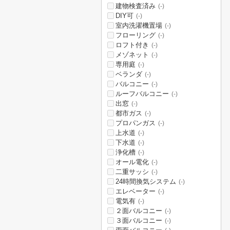
建物検査済み
(-)
DIY可
(-)
室内洗濯機置場
(-)
フローリング
(-)
ロフト付き
(-)
メゾネット
(-)
専用庭
(-)
ベランダ
(-)
バルコニー
(-)
ルーフバルコニー
(-)
出窓
(-)
都市ガス
(-)
プロパンガス
(-)
上水道
(-)
下水道
(-)
浄化槽
(-)
オール電化
(-)
二重サッシ
(-)
24時間換気システム
(-)
エレベーター
(-)
電気有
(-)
２面バルコニー
(-)
３面バルコニー
(-)