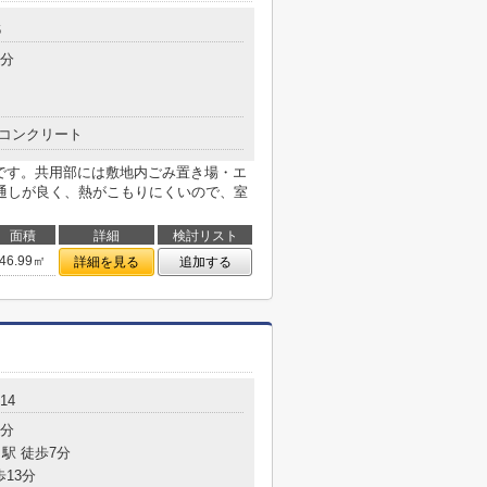
6
3分
コンクリート
mです。共用部には敷地内ごみ置き場・エ
通しが良く、熱がこもりにくいので、室
面積
詳細
検討リスト
46.99㎡
詳細を見る
追加する
14
5分
駅 徒歩7分
歩13分