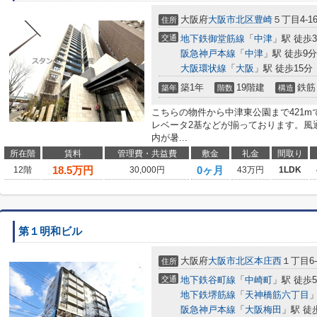
大阪府
大阪市北区
豊崎
５丁目4-1
住所
交通
地下鉄御堂筋線
「
中津
」駅 徒歩
阪急神戸本線
「
中津
」駅 徒歩9分
大阪環状線
「
大阪
」駅 徒歩15分
築1年
19階建
鉄筋
築年
階数
構造
こちらの物件から中津東公園まで421
レベータ2基などが揃っております。風
内が暑...
所在階
賃料
管理費・共益費
敷金
礼金
間取り
18.5
万円
0ヶ月
12階
30,000円
43万円
1LDK
第１明和ビル
大阪府
大阪市北区
本庄西
１丁目6-
住所
交通
地下鉄谷町線
「
中崎町
」駅 徒歩
地下鉄堺筋線
「
天神橋筋六丁目
」
阪急神戸本線
「
大阪梅田
」駅 徒