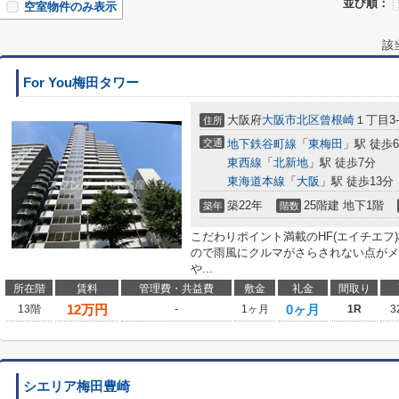
並び順：
空室物件のみ表示
該
For You梅田タワー
大阪府
大阪市北区
曾根崎
１丁目3-
住所
交通
地下鉄谷町線
「
東梅田
」駅 徒歩
東西線
「
北新地
」駅 徒歩7分
東海道本線
「
大阪
」駅 徒歩13分
築22年
25階建 地下1階
築年
階数
こだわりポイント満載のHF(エイチエフ
ので雨風にクルマがさらされない点がメ
や...
所在階
賃料
管理費・共益費
敷金
礼金
間取り
12
万円
0ヶ月
13階
-
1ヶ月
1R
3
シエリア梅田豊崎