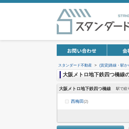
お問い合わせ
会
スタンダード不動産
>
(賃貸)路線・駅
大阪メトロ地下鉄四つ橋線
大阪メトロ地下鉄四つ橋線
駅で絞
西梅田
(2)