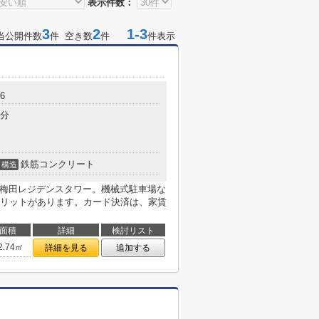
表示件数：
3
2
1-3
当公開件数
件 空き数
件
件表示
6
6分
鉄筋コンクリート
構造
)梅田レジデンスタワー。機械式駐車場な
リットがあります。カード決済は、家賃
面積
詳細
検討リスト
2.74㎡
詳細を見る
追加する