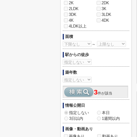
2K
2DK
2LDK
3K
3DK
3LDK
4K
4DK
4LDK以上
面積
～
駅からの徒歩
築年数
3
件が該当
情報公開日
指定しない
本日
3日以内
1週間以内
画像・動画あり
画像あり
動画あり