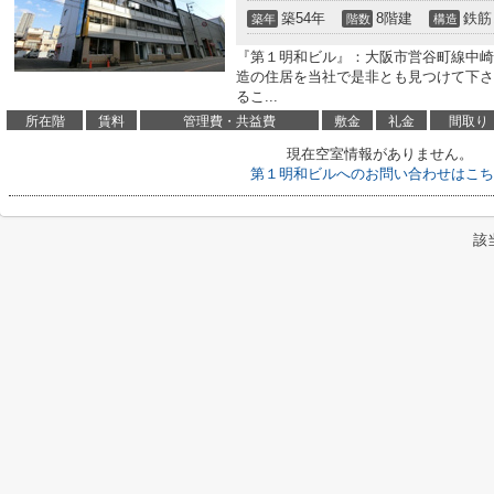
築54年
8階建
鉄筋
築年
階数
構造
『第１明和ビル』：大阪市営谷町線中崎
造の住居を当社で是非とも見つけて下さ
るこ...
所在階
賃料
管理費・共益費
敷金
礼金
間取り
現在空室情報がありません。
第１明和ビルへのお問い合わせはこち
該