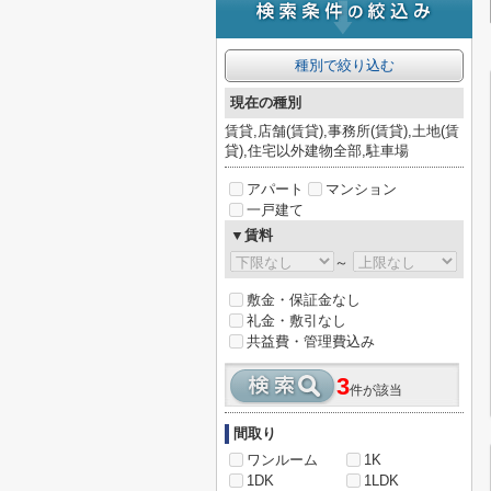
種別で絞り込む
現在の種別
賃貸,店舗(賃貸),事務所(賃貸),土地(賃
貸),住宅以外建物全部,駐車場
アパート
マンション
一戸建て
▼賃料
～
敷金・保証金なし
礼金・敷引なし
共益費・管理費込み
3
件が該当
間取り
ワンルーム
1K
1DK
1LDK