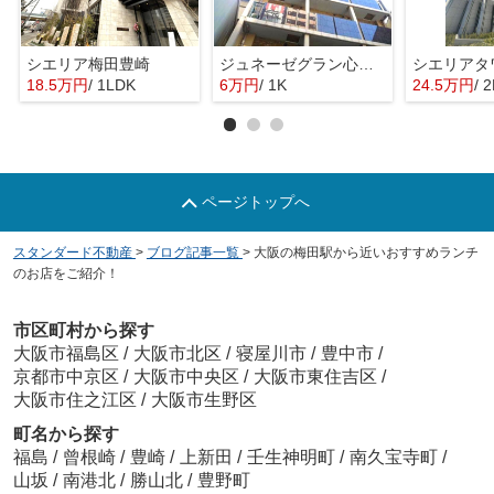
シエリア梅田豊崎
ジュネーゼグラン心斎橋東
18.5万円
/ 1LDK
6万円
/ 1K
24.5万円
/ 
ページトップへ
スタンダード不動産
>
ブログ記事一覧
>
大阪の梅田駅から近いおすすめランチ
のお店をご紹介！
市区町村から探す
大阪市福島区
/
大阪市北区
/
寝屋川市
/
豊中市
/
京都市中京区
/
大阪市中央区
/
大阪市東住吉区
/
大阪市住之江区
/
大阪市生野区
町名から探す
福島
/
曾根崎
/
豊崎
/
上新田
/
壬生神明町
/
南久宝寺町
/
山坂
/
南港北
/
勝山北
/
豊野町