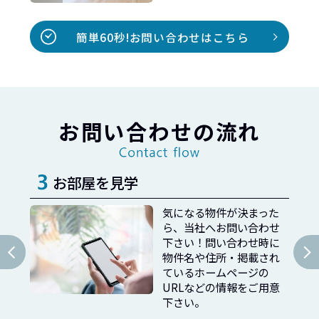
簡単60秒!お問い合わせはこちら
お問い合わせの流れ
契約してお引渡し
った
お客様からお問い合わせ
わせ
いただいた情報をもと
時に
に、弊社からご相談やお
され
打ち合わせのご提案をさ
の
せていただきます。もち
ご用意
ろん、ご相談やお問い合
わせは無料です！お気軽
にお問い合わせ下さい！