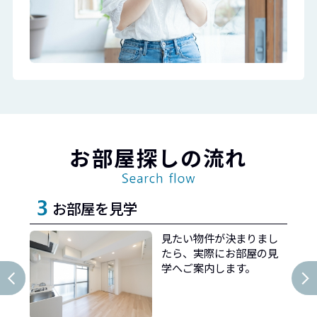
お部屋探しの流れ
契約してお引渡し
まし
入居審査後、重要事項説
の見
明を受けたあと物件の契
約を行い、お引渡しとな
ります。