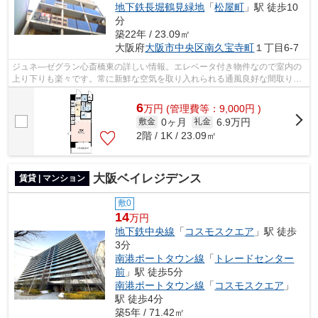
地下鉄長堀鶴見緑地
「
松屋町
」駅 徒歩10
分
築22年 / 23.09㎡
大阪府
大阪市中央区
南久宝寺町
１丁目6-7
ジュネ―ゼグラン心斎橋東の詳しい情報。エレベータ付き物件なので室内の
上り下りも楽々です。常に新鮮な空気を取り入れられる通風良好な間取りの
マンション。毎日の通勤が快適になるマ...
6
万
円
(管理費等：9,000円 )
0ヶ月
6.9万円
敷金
礼金
2階 / 1K / 23.09㎡
大阪ベイレジデンス
賃貸 | マンション
敷0
14
万円
地下鉄中央線
「
コスモスクエア
」駅 徒歩
3分
南港ポートタウン線
「
トレードセンター
前
」駅 徒歩5分
南港ポートタウン線
「
コスモスクエア
」
駅 徒歩4分
築5年 / 71.42㎡