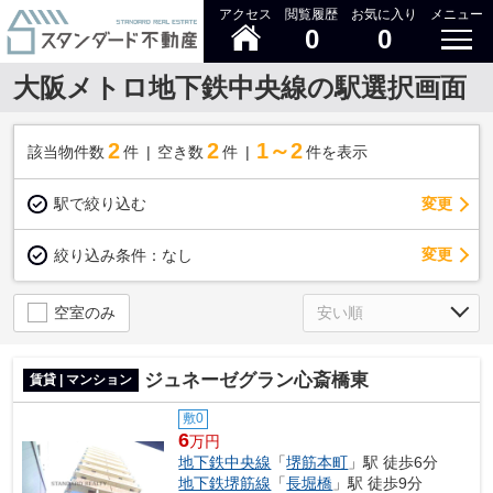
アクセス
閲覧履歴
お気に入り
メニュー
0
0
大阪メトロ地下鉄中央線の駅選択画面
2
2
1～2
該当物件数
件
空き数
件
件を表示
駅で絞り込む
変更
変更
絞り込み条件：
なし
空室のみ
ジュネーゼグラン心斎橋東
賃貸 | マンション
敷0
6
万円
地下鉄中央線
「
堺筋本町
」駅 徒歩6分
地下鉄堺筋線
「
長堀橋
」駅 徒歩9分