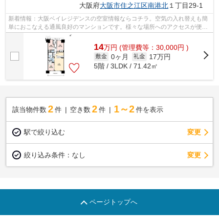
大阪府
大阪市住之江区
南港北
１丁目29-1
新着情報：大阪ベイレジデンスの空室情報ならコチラ。空気の入れ替えも簡
単におこなえる通風良好のマンションです。様々な場所へのアクセスが便利
になる、2駅利用可能なマンションです...
14
万
円
(管理費等：30,000円 )
0ヶ月
17万円
敷金
礼金
5階 / 3LDK / 71.42㎡
2
2
1～2
該当物件数
件
空き数
件
件を表示
駅で絞り込む
変更
変更
絞り込み条件：
なし
ページトップへ