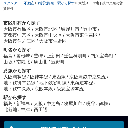
スタンダード不動産
>
(賃貸)路線・駅から探す
>
大阪メトロ地下鉄中央線の賃
貸物件
市区町村から探す
大阪市福島区
/
大阪市北区
/
寝屋川市
/
豊中市
/
京都市中京区
/
大阪市中央区
/
大阪市東住吉区
/
大阪市住之江区
/
大阪市生野区
町名から探す
福島
/
曾根崎
/
豊崎
/
上新田
/
壬生神明町
/
南久宝寺町
/
山坂
/
南港北
/
勝山北
/
豊野町
路線から探す
大阪環状線
/
阪神本線
/
東西線
/
京阪電鉄中之島線
/
地下鉄御堂筋線
/
地下鉄谷町線
/
東海道本線
/
地下鉄中央線
/
京阪本線
/
阪急宝塚本線
駅から探す
福島
/
新福島
/
大阪
/
中之島
/
寝屋川市
/
桃谷
/
鶴橋
/
北新地
/
中津
/
西田辺