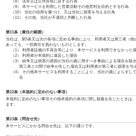
（8） 法令又は公序良俗に反する行為
（9） 本サービスを利用した営業活動その他営利を目的とする行為
（10） 当社の信用を傷つけ、又は当社に損害を与える行為
（11） その他、当社が不適切と判断した行為
第11条（責任の範囲）
当社は、第5条又は次の各項に定める事由により、利用者又は第三者（他
あっても、一切責任を負わないものとします。
（1） 利用者設備の不具合等により、本サービスを利用できなかった
（2） 利用者が本規約に違反した場合
（3） 紛争又は損害の原因が当社の責に帰すべき事由による場合を除
第三者との間で紛争が生じた場合又は利用者が第三者に損害を与
（4） その他本サービスを利用することにより、当社の責によらずし
合
第12条（本規約に定めのない事項）
本規約に定めのない事項その他本規約の条項に関し疑義を生じたときは、
ます。
第13条（問合せ先）
本サービスにかかる問合せ先は、以下の通りです。