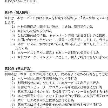
負わないものとします。
第9条（個人情報）
当社は、本サービスにおける個人を特定する情報(以下｢個人情報｣といい
します。
（1） 当社取扱商品に関するご連絡、ご通知、資料送付の為
（2） 当社からの情報提供の為
（3） 当社取扱商品の情報、キャンペーン情報（広告含む）のご案内
（4） お問い合わせいただいた「ご質問・ご意見等」に対して、当社
（5） 本サービスのご利用においてのお問い合わせ・発生したトラブ
ただく為
（6） 本サービスを円滑に運営する為に一定期間の保管をする為
（7） 当社のマーケティングデータとして、個人が特定できない形で
第10条（禁止行為）
利用者は、本サービスの利用にあたり、次の各項に定める行為をしてはな
（1） 本サービスに関する情報を改ざんする行為
（2） 利用者以外の者になりすまして本サービスを利用する行為
（3） 有害なコンピュータープログラム等を送信又は書き込む行為
（4） 第三者又は当社の財産、名誉及びプライバシー等を侵害する行
（5） 本人の同意を得ることなく又は詐欺的な手段により第三者又は
（6） 本サービスの利用又は提供を妨げる行為
（7） 第三者又は当社の著作権その他の知的財産権を侵害する行為