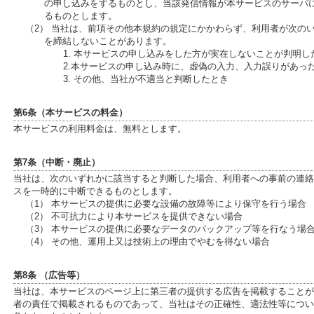
の申し込みをするものとし、当該発信情報が本サービスのサーバ
るものとします。
（2） 当社は、前項その他本規約の規定にかかわらず、利用者が次の
を締結しないことがあります。
1. 本サービスの申し込みをした方が実在しないことが判明し
2.本サービスの申し込み時に、虚偽の入力、入力誤りがあっ
3. その他、当社が不適当と判断したとき
第6条（本サービスの料金）
本サービスの利用料金は、無料とします。
第7条（中断・廃止）
当社は、次のいずれかに該当すると判断した場合、利用者への事前の連絡
スを一時的に中断できるものとします。
（1） 本サービスの提供に必要な設備の故障等により保守を行う場合
（2） 不可抗力により本サービスを提供できない場合
（3） 本サービスの提供に必要なデータのバックアップ等を行なう場
（4） その他、運用上又は技術上の理由でやむを得ない場合
第8条 （広告等）
当社は、本サービスのページ上に第三者の提供する広告を掲載することが
者の責任で掲載されるものであって、当社はその正確性、適法性等につい