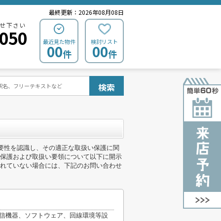
最終更新：2026年08月08日
せ下さい
0050
最近見た物件
検討リスト
00
00
件
件
検索
重要性を認識し、その適正な取扱い保護に関
保護および取扱い要領について以下に開示
れていない場合には、下記のお問い合わせ
通信機器、ソフトウェア、回線環境等設