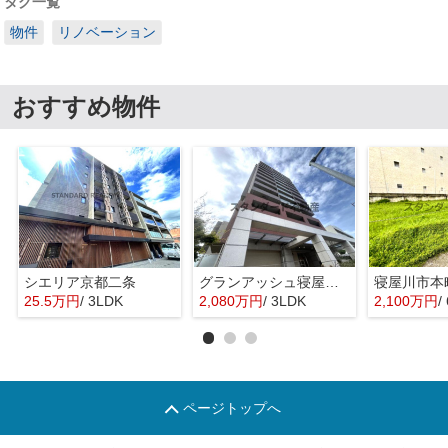
タグ一覧
物件
リノベーション
おすすめ物件
シエリア京都二条
グランアッシュ寝屋川シティノースリッジ
寝屋川市本
25.5万円
/ 3LDK
2,080万円
/ 3LDK
2,100万円
/
ページトップへ