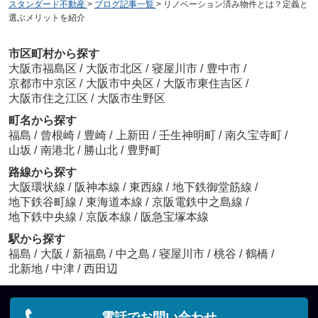
スタンダード不動産
>
ブログ記事一覧
>
リノベーション済み物件とは？定義と
選ぶメリットを紹介
市区町村から探す
大阪市福島区
/
大阪市北区
/
寝屋川市
/
豊中市
/
京都市中京区
/
大阪市中央区
/
大阪市東住吉区
/
大阪市住之江区
/
大阪市生野区
町名から探す
福島
/
曾根崎
/
豊崎
/
上新田
/
壬生神明町
/
南久宝寺町
/
山坂
/
南港北
/
勝山北
/
豊野町
路線から探す
大阪環状線
/
阪神本線
/
東西線
/
地下鉄御堂筋線
/
地下鉄谷町線
/
東海道本線
/
京阪電鉄中之島線
/
地下鉄中央線
/
京阪本線
/
阪急宝塚本線
駅から探す
福島
/
大阪
/
新福島
/
中之島
/
寝屋川市
/
桃谷
/
鶴橋
/
北新地
/
中津
/
西田辺
電話でお問い合わせ