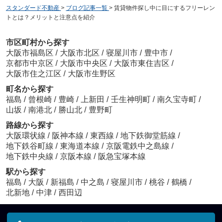
スタンダード不動産
>
ブログ記事一覧
>
賃貸物件探し中に目にするフリーレン
トとは？メリットと注意点を紹介
市区町村から探す
大阪市福島区
/
大阪市北区
/
寝屋川市
/
豊中市
/
京都市中京区
/
大阪市中央区
/
大阪市東住吉区
/
大阪市住之江区
/
大阪市生野区
町名から探す
福島
/
曾根崎
/
豊崎
/
上新田
/
壬生神明町
/
南久宝寺町
/
山坂
/
南港北
/
勝山北
/
豊野町
路線から探す
大阪環状線
/
阪神本線
/
東西線
/
地下鉄御堂筋線
/
地下鉄谷町線
/
東海道本線
/
京阪電鉄中之島線
/
地下鉄中央線
/
京阪本線
/
阪急宝塚本線
駅から探す
福島
/
大阪
/
新福島
/
中之島
/
寝屋川市
/
桃谷
/
鶴橋
/
北新地
/
中津
/
西田辺