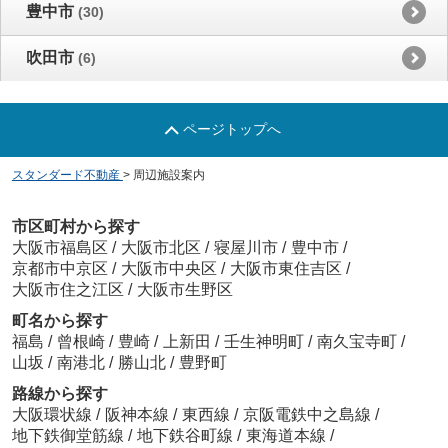
豊中市
(30)
吹田市
(6)
ページトップへ
スタンダード不動産
>
周辺施設案内
市区町村から探す
大阪市福島区
/
大阪市北区
/
寝屋川市
/
豊中市
/
京都市中京区
/
大阪市中央区
/
大阪市東住吉区
/
大阪市住之江区
/
大阪市生野区
町名から探す
福島
/
曾根崎
/
豊崎
/
上新田
/
壬生神明町
/
南久宝寺町
/
山坂
/
南港北
/
勝山北
/
豊野町
路線から探す
大阪環状線
/
阪神本線
/
東西線
/
京阪電鉄中之島線
/
地下鉄御堂筋線
/
地下鉄谷町線
/
東海道本線
/