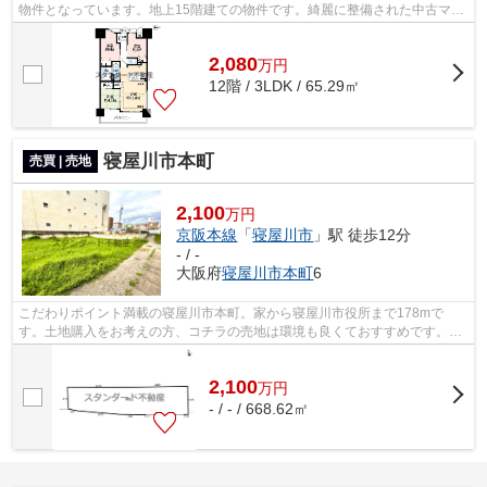
物件となっています。地上15階建ての物件です。綺麗に整備された中古マン
ションで清潔感を感じます。寝屋川市で...
2,080
万
円
12階 / 3LDK / 65.29㎡
寝屋川市本町
売買 | 売地
2,100
万円
京阪本線
「
寝屋川市
」駅 徒歩12分
- / -
大阪府
寝屋川市
本町
6
こだわりポイント満載の寝屋川市本町。家から寝屋川市役所まで178mで
す。土地購入をお考えの方、コチラの売地は環境も良くておすすめです。土
地面積は668.62㎡(公簿)となっております...
2,100
万
円
- / - / 668.62㎡