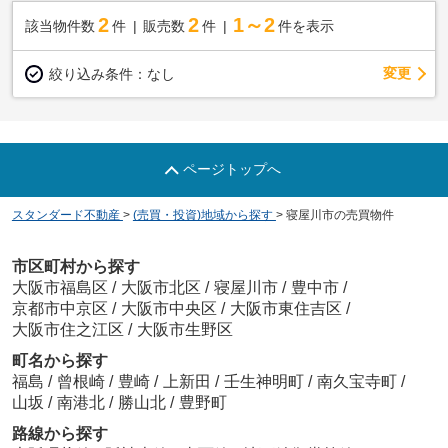
2
2
1～2
該当物件数
件
販売数
件
件を表示
変更
絞り込み条件：
なし
ページトップへ
スタンダード不動産
>
(売買・投資)地域から探す
>
寝屋川市の売買物件
市区町村から探す
大阪市福島区
/
大阪市北区
/
寝屋川市
/
豊中市
/
京都市中京区
/
大阪市中央区
/
大阪市東住吉区
/
大阪市住之江区
/
大阪市生野区
町名から探す
福島
/
曾根崎
/
豊崎
/
上新田
/
壬生神明町
/
南久宝寺町
/
山坂
/
南港北
/
勝山北
/
豊野町
路線から探す