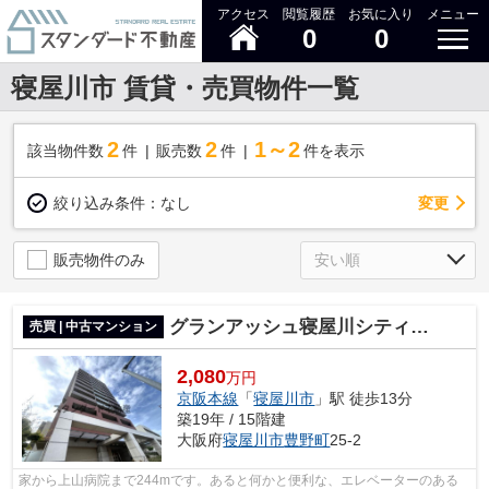
アクセス
閲覧履歴
お気に入り
メニュー
0
0
寝屋川市 賃貸・売買物件一覧
2
2
1～2
該当物件数
件
販売数
件
件を表示
変更
絞り込み条件：
なし
販売物件のみ
グランアッシュ寝屋川シティノースリッジ
売買 | 中古マンション
2,080
万円
京阪本線
「
寝屋川市
」駅 徒歩13分
築19年 / 15階建
大阪府
寝屋川市
豊野町
25-2
家から上山病院まで244mです。あると何かと便利な、エレベーターのある