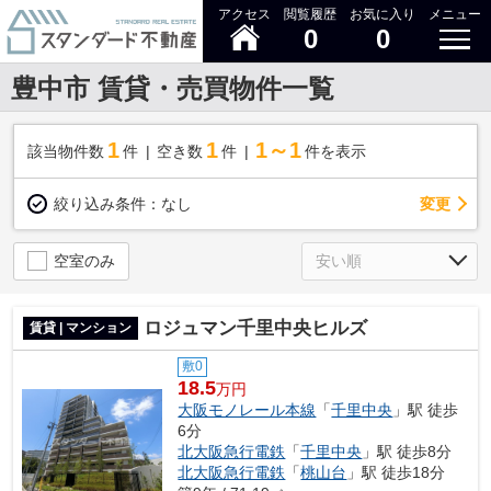
アクセス
閲覧履歴
お気に入り
メニュー
0
0
豊中市 賃貸・売買物件一覧
1
1
1～1
該当物件数
件
空き数
件
件を表示
変更
絞り込み条件：
なし
空室のみ
ロジュマン千里中央ヒルズ
賃貸 | マンション
敷0
18.5
万円
大阪モノレール本線
「
千里中央
」駅 徒歩
6分
北大阪急行電鉄
「
千里中央
」駅 徒歩8分
北大阪急行電鉄
「
桃山台
」駅 徒歩18分