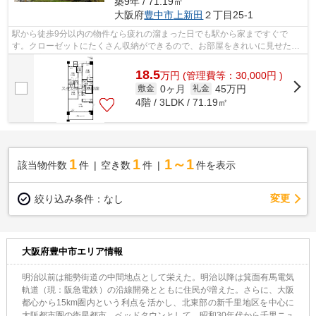
築9年 / 71.19㎡
大阪府
豊中市
上新田
２丁目25-1
駅から徒歩9分以内の物件なら疲れの溜まった日でも駅から家まですぐで
す。クローゼットにたくさん収納ができるので、お部屋をきれいに見せたい
という方に嬉しい物件です。鉄筋コンクリ...
18.5
万
円
(管理費等：30,000円 )
0ヶ月
45万円
敷金
礼金
4階 / 3LDK / 71.19㎡
1
1
1～1
該当物件数
件
空き数
件
件を表示
変更
絞り込み条件：
なし
大阪府豊中市エリア情報
明治以前は能勢街道の中間地点として栄えた。明治以降は箕面有馬電気
軌道（現：阪急電鉄）の沿線開発とともに住民が増えた。さらに、大阪
都心から15km圏内という利点を活かし、北東部の新千里地区を中心に
大阪都市圏の衛星都市、ベッドタウンとして、昭和30年代から千里ニュ