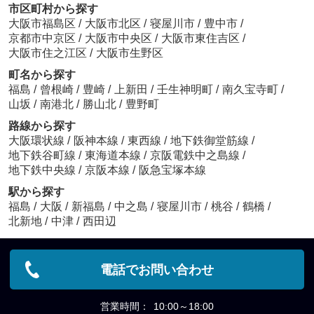
市区町村から探す
大阪市福島区
/
大阪市北区
/
寝屋川市
/
豊中市
/
京都市中京区
/
大阪市中央区
/
大阪市東住吉区
/
大阪市住之江区
/
大阪市生野区
町名から探す
福島
/
曾根崎
/
豊崎
/
上新田
/
壬生神明町
/
南久宝寺町
/
山坂
/
南港北
/
勝山北
/
豊野町
路線から探す
大阪環状線
/
阪神本線
/
東西線
/
地下鉄御堂筋線
/
地下鉄谷町線
/
東海道本線
/
京阪電鉄中之島線
/
地下鉄中央線
/
京阪本線
/
阪急宝塚本線
駅から探す
福島
/
大阪
/
新福島
/
中之島
/
寝屋川市
/
桃谷
/
鶴橋
/
北新地
/
中津
/
西田辺
電話でお問い合わせ
営業時間：
10:00～18:00