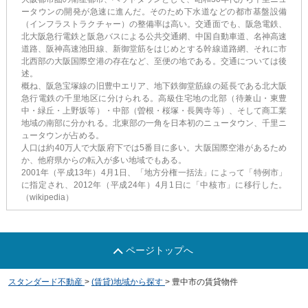
ータウンの開発が急速に進んだ。そのため下水道などの都市基盤設備
（インフラストラクチャー）の整備率は高い。交通面でも、阪急電鉄、
北大阪急行電鉄と阪急バスによる公共交通網、中国自動車道、名神高速
道路、阪神高速池田線、新御堂筋をはじめとする幹線道路網、それに市
北西部の大阪国際空港の存在など、至便の地である。交通については後
述。
概ね、阪急宝塚線の旧豊中エリア、地下鉄御堂筋線の延長である北大阪
急行電鉄の千里地区に分けられる。高級住宅地の北部（待兼山・東豊
中・緑丘・上野坂等）・中部（曽根・桜塚・長興寺等）、そして商工業
地域の南部に分かれる。北東部の一角を日本初のニュータウン、千里ニ
ュータウンが占める。
人口は約40万人で大阪府下では5番目に多い。大阪国際空港があるため
か、他府県からの転入が多い地域でもある。
2001年（平成13年）4月1日、「地方分権一括法」によって「特例市」
に指定され、2012年（平成24年）4月1日に「中核市」に移行した。
（wikipedia）
ページトップへ
スタンダード不動産
>
(賃貸)地域から探す
>
豊中市の賃貸物件