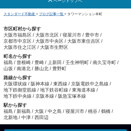
ページトップへ
スタンダード不動産
>
ブログ記事一覧
>
タワーマンション本町
市区町村から探す
大阪市福島区
/
大阪市北区
/
寝屋川市
/
豊中市
/
京都市中京区
/
大阪市中央区
/
大阪市東住吉区
/
大阪市住之江区
/
大阪市生野区
町名から探す
福島
/
曾根崎
/
豊崎
/
上新田
/
壬生神明町
/
南久宝寺町
/
山坂
/
南港北
/
勝山北
/
豊野町
路線から探す
大阪環状線
/
阪神本線
/
東西線
/
京阪電鉄中之島線
/
地下鉄御堂筋線
/
地下鉄谷町線
/
東海道本線
/
地下鉄中央線
/
京阪本線
/
阪急宝塚本線
駅から探す
福島
/
新福島
/
大阪
/
中之島
/
寝屋川市
/
桃谷
/
鶴橋
/
北新地
/
中津
/
西田辺