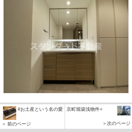
#お土産という名の愛
京町堀築浅物件⭐️
＞次のページ
＜ 前のページ