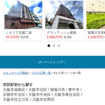
シエリア京都二条
グランアッシュ寝屋川シティノースリッジ
寝屋川市本
25.5万円
/ 3LDK
2,080万円
/ 3LDK
2,100万円
/
ページトップへ
スタンダード不動産
>
ブログ記事一覧
>
#お土産という名の愛
市区町村から探す
大阪市福島区
/
大阪市北区
/
寝屋川市
/
豊中市
/
京都市中京区
/
大阪市中央区
/
大阪市東住吉区
/
大阪市住之江区
/
大阪市生野区