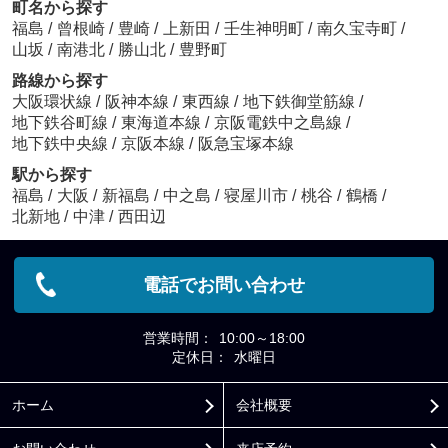
町名から探す
福島
/
曾根崎
/
豊崎
/
上新田
/
壬生神明町
/
南久宝寺町
/
山坂
/
南港北
/
勝山北
/
豊野町
路線から探す
大阪環状線
/
阪神本線
/
東西線
/
地下鉄御堂筋線
/
地下鉄谷町線
/
東海道本線
/
京阪電鉄中之島線
/
地下鉄中央線
/
京阪本線
/
阪急宝塚本線
駅から探す
福島
/
大阪
/
新福島
/
中之島
/
寝屋川市
/
桃谷
/
鶴橋
/
北新地
/
中津
/
西田辺
電話でお問い合わせ
営業時間：
10:00～18:00
定休日：
水曜日
ホーム
会社概要