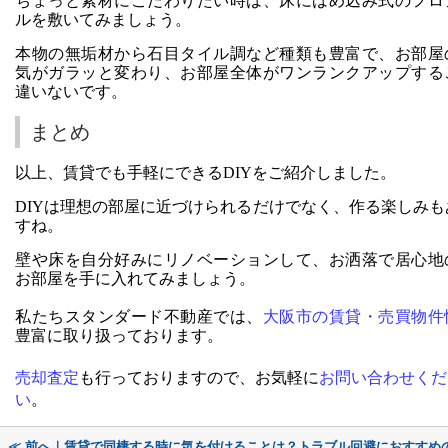
ちょっと素材にこだわりたい時は、床にはめ込み式のフロ
ルを敷いてみましょう。
本物の無垢材から石目タイル調など種類も豊富で、お部屋
気がガラッと変わり、お部屋全体がワンランクアップする
違いないです。
まとめ
以上、賃貸でも手軽にできるDIYをご紹介しました。
DIYは理想の部屋に近づけられるだけでなく、作る楽しみも
すね。
壁や床を自分好みにリノベーションして、お洒落で居心地
お部屋を手に入れてみましょう。
私たちスタンダード不動産では、
大阪市の賃貸・売買物件
豊富に取り扱っております。
売却査定
も行っておりますので、お気軽に
お問い合わせくだ
い
。
≪ 前へ｜賃貸で同棲する時に気を付けることは？トラブル回避におすすめ