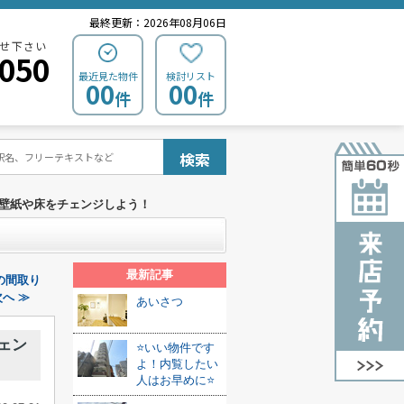
最終更新：2026年08月06日
せ下さい
0050
最近見た物件
検討リスト
00
00
件
件
検索
に壁紙や床をチェンジしよう！
最新記事
の間取り
へ ≫
あいさつ
ェン
⭐いい物件です
よ！内覧したい
人はお早めに⭐