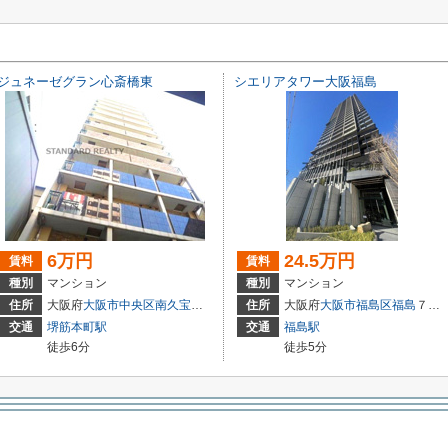
ジュネーゼグラン心斎橋東
シエリアタワー大阪福島
6万円
24.5万円
賃料
賃料
種別
マンション
種別
マンション
住所
大阪府
大阪市中央区
南久宝寺町
１丁目6-7
住所
大阪府
大阪市福島区
福島
７丁目18-20
交通
堺筋本町駅
交通
福島駅
徒歩6分
徒歩5分