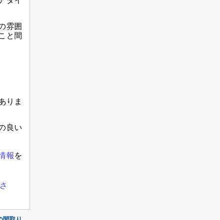
アタイ
の雰囲
こと間
ありま
の良い
情報
を
さ
の間取り