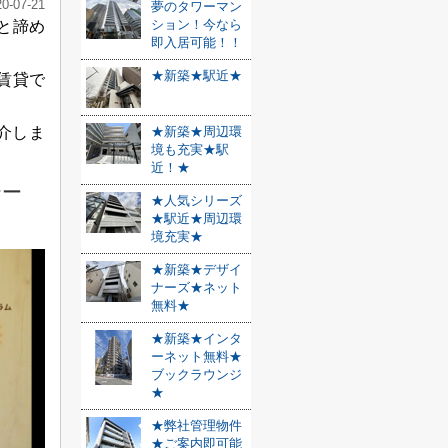
20-07-21
夢のタワーマン
ション！今なら
と諦め
即入居可能！！
★新築★駅近★
賃貸で
介しま
★新築★周辺環
境も充実★駅
近！★
テー
★人気シリーズ
★駅近★周辺環
境充実★
★新築★デザイ
ナーズ★ネット
無料★
★新築★インタ
ーネット無料★
ブックラウンジ
★
★弊社管理物件
★ご案内即可能