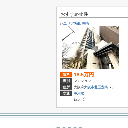
おすすめ物件
シエリア梅田豊崎
18.5万円
賃料
種別
マンション
住所
大阪府
大阪市北区
豊崎
５丁目4-16
交通
中津駅
徒歩3分