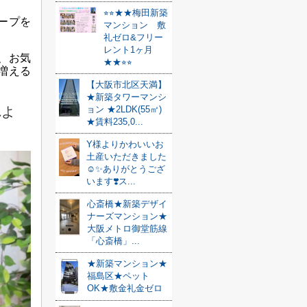
⭐︎⭐︎★★梅田新築
ープを
マンション 敷
礼ゼロ&フリー
レント1ヶ月
、お気
★★⭐︎⭐︎
増える
【大阪市北区天満】
★新築タワーマンシ
ョン ★2LDK(55㎡)
れよ
★賃料235,0...
Y様よりかわいいお
土産いただきました
☺️✨ありがとうござ
います❣️ス...
心斎橋★新築デザイ
ナーズマンション★
大阪メトロ御堂筋線
「心斎橋」...
★新築マンション★
福島区★ペット
OK★敷金礼金ゼロ