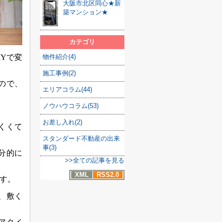
大阪市北区同心★新
築マンション★
カテゴリ
Yで変
物件紹介(4)
施工事例(2)
ので、
エリアコラム(44)
ノウハウコラム(53)
お差し入れ(2)
くくて
スタンダード不動産の出来
事(3)
分的に
>>全ての記事を見る
XML
RSS2.0
す。
、敷く