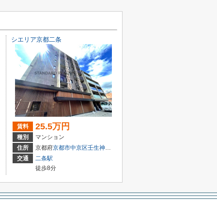
シエリア京都二条
25.5万円
賃料
種別
マンション
住所
京都府
京都市中京区
壬生神明町
1-61
交通
二条駅
徒歩8分