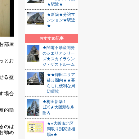
★駅近★
★新築★分譲マ
ンション★駅近
★
おすすめ記事
お部屋
★関電不動産開発
のシエリアシリー
ズ★スカイラウン
っとお
ジ・ゲストルーム
★★梅田エリア
せる壁
徒歩圏内★★暮
らしに便利な周
辺環境
す場合
★梅田新築１
LDK★大阪駅徒歩
較的簡
圏内
★⭐︎大阪市北区
るのは
間取り別家賃相
お勧め
場⭐︎★