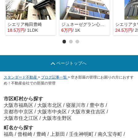
シエリア梅田豊崎
ジュネーゼグラン心斎橋東
18.5万円
/ 1LDK
6万円
/ 1K
24.5万円
/ 
ページトップへ
スタンダード不動産
>
ブログ記事一覧
>
空き部屋の管理にお困りの方におすす
め！不動産会社での部屋の管理
市区町村から探す
大阪市福島区
/
大阪市北区
/
寝屋川市
/
豊中市
/
京都市中京区
/
大阪市中央区
/
大阪市東住吉区
/
大阪市住之江区
/
大阪市生野区
町名から探す
福島
/
曾根崎
/
豊崎
/
上新田
/
壬生神明町
/
南久宝寺町
/