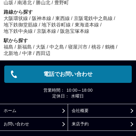
山坂
/
南港北
/
勝山北
/
豊野町
路線から探す
大阪環状線
/
阪神本線
/
東西線
/
京阪電鉄中之島線
/
地下鉄御堂筋線
/
地下鉄谷町線
/
東海道本線
/
地下鉄中央線
/
京阪本線
/
阪急宝塚本線
駅から探す
福島
/
新福島
/
大阪
/
中之島
/
寝屋川市
/
桃谷
/
鶴橋
/
北新地
/
中津
/
西田辺
電話でお問い合わせ
営業時間：
10:00～18:00
定休日：
水曜日
ホーム
会社概要
お問い合わせ
来店予約