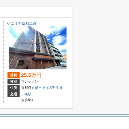
シエリア京都二条
25.5万円
賃料
種別
マンション
住所
京都府
京都市中京区
壬生神明町
1-61
交通
二条駅
徒歩8分