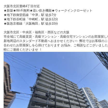
大阪市北区豊崎4丁目付近
★新築★Wi-Fi無料★追い炊き機能★ウォークインクローゼット
★地下鉄御堂筋線「中津」駅 徒歩7分
★地下鉄谷町線「中崎町」駅 徒歩12分
★阪急京都線「大阪梅田」駅 徒歩10分
大阪市北区・中央区・福島区・西区などの大阪
市全域にて高級賃貸・高級マンション・高級住宅マンションのお部屋探し
新地周辺のスタンダード不動産へおまかせください✨ 弊社ではお客様のニ
合わせたお部屋探しを心掛けております お悩み、ご相談などございまし
軽にご連絡くださいませ ！