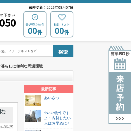
最終更新：2026年08月07日
せ下さい
0050
最近見た物件
検討リスト
00
00
件
件
検索
★暮らしに便利な周辺環境
最新記事
あいさつ
利な
⭐いい物件です
よ！内覧したい
人はお早めに⭐
24-06-25