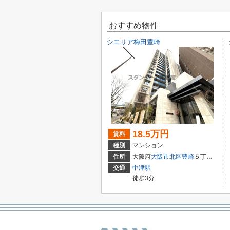
おすすめ物件
シエリア梅田豊崎
18.5万円
賃料
種別
マンション
住所
大阪府
大阪市北区
豊崎
５丁目4-16
交通
中津駅
徒歩3分