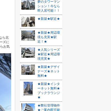
夢のタワーマン
ション！今なら
即入居可能！！
★新築★駅近★
★新築★周辺環
境も充実★駅
なら北
近！★
ーズに
たらお気
★人気シリーズ
★駅近★周辺環
境充実★
★新築★デザイ
ナーズ★ネット
無料★
★新築★インタ
ーネット無料★
ブックラウンジ
★
★弊社管理物件
★ご案内即可能