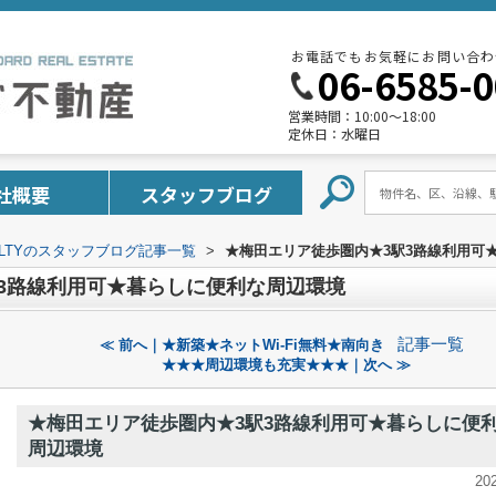
お電話でもお気軽にお問い合わ
06-6585-
営業時間：
10:00～18:00
定休日：
水曜日
社概要
スタッフブログ
REALTYのスタッフブログ記事一覧
>
★梅田エリア徒歩圏内★3駅3路線利用可
3路線利用可★暮らしに便利な周辺環境
記事一覧
≪ 前へ｜★新築★ネットWi-Fi無料★南向き
★★★周辺環境も充実★★★｜次へ ≫
★梅田エリア徒歩圏内★3駅3路線利用可★暮らしに便
周辺環境
20