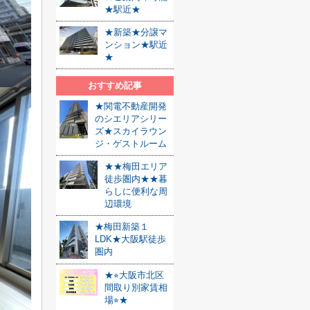
★駅近★
★新築★分譲マ
ンション★駅近
★
おすすめ記事
★関電不動産開発
のシエリアシリー
ズ★スカイラウン
ジ・ゲストルーム
★★梅田エリア
徒歩圏内★★暮
らしに便利な周
辺環境
★梅田新築１
LDK★大阪駅徒歩
圏内
★⭐︎大阪市北区
間取り別家賃相
場⭐︎★