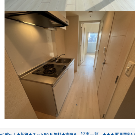
記事一覧
≪ 前へ｜★新築★ネットWi-Fi無料★南向き
★★★周辺環境も