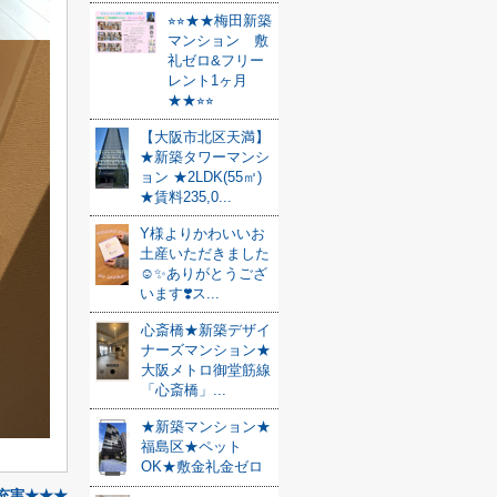
⭐︎⭐︎★★梅田新築
マンション 敷
礼ゼロ&フリー
レント1ヶ月
★★⭐︎⭐︎
【大阪市北区天満】
★新築タワーマンシ
ョン ★2LDK(55㎡)
★賃料235,0...
Y様よりかわいいお
土産いただきました
☺️✨ありがとうござ
います❣️ス...
心斎橋★新築デザイ
ナーズマンション★
大阪メトロ御堂筋線
「心斎橋」...
★新築マンション★
福島区★ペット
OK★敷金礼金ゼロ
充実★★★