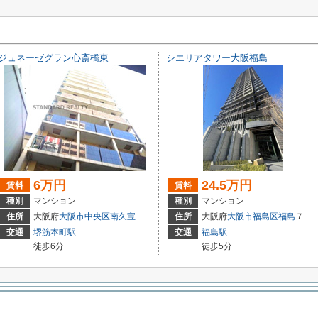
ジュネーゼグラン心斎橋東
シエリアタワー大阪福島
6万円
24.5万円
賃料
賃料
種別
マンション
種別
マンション
住所
大阪府
大阪市中央区
南久宝寺町
１丁目6-7
住所
大阪府
大阪市福島区
福島
７丁目18-20
交通
堺筋本町駅
交通
福島駅
徒歩6分
徒歩5分