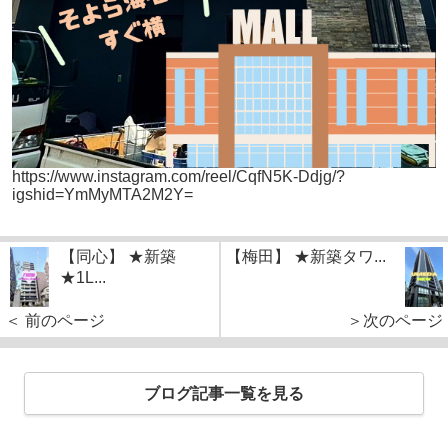
https://www.instagram.com/reel/CqfN5K-Ddjg/?
igshid=YmMyMTA2M2Y=
【同心】 ★新築
【梅田】 ★新築タワ...
★1L...
＜ 前のページ
＞次のページ
ブログ記事一覧を見る