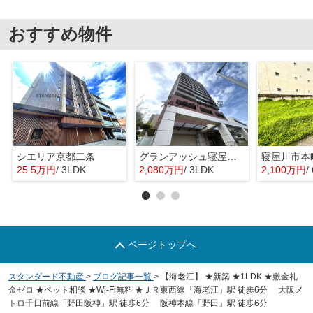
おすすめ物件
シエリア京都二条
グランアッシュ寝屋川シティノースリッジ
寝屋川市本
25.5万円
/ 3LDK
2,080万円
/ 3LDK
2,100万円
/
ページトップへ
スタンダード不動産
>
ブログ記事一覧
>
【海老江】 ★新築 ★1LDK ★敷金礼
金ゼロ ★ペット相談 ★Wi-Fi無料 ★ＪＲ東西線「海老江」駅 徒歩6分 大阪メ
トロ千日前線「野田阪神」駅 徒歩6分 阪神本線「野田」駅 徒歩6分