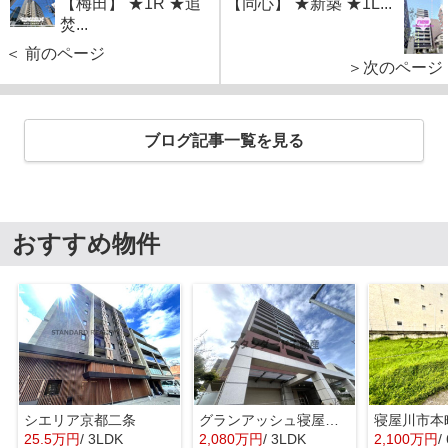
【梅田】 ★1R ★追
【同心】 ★新築 ★1L...
焚...
＜ 前のページ
＞次のページ
ブログ記事一覧を見る
おすすめ物件
シエリア京都二条
グランアッシュ寝屋川シティノースリッジ
寝屋川市本
25.5万円
/ 3LDK
2,080万円
/ 3LDK
2,100万円
/