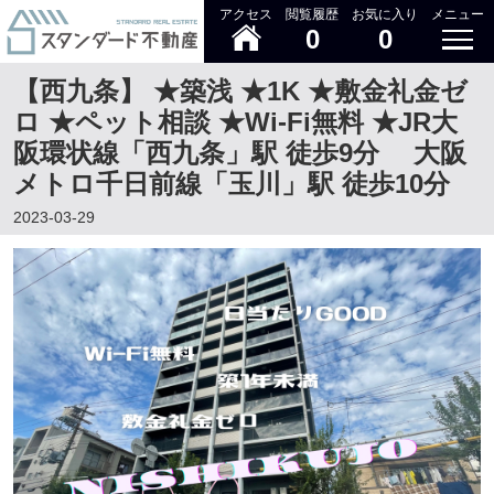
アクセス
閲覧履歴
お気に入り
メニュー
0
0
【西九条】 ★築浅 ★1K ★敷金礼金ゼ
ロ ★ペット相談 ★Wi-Fi無料 ★JR大
阪環状線「西九条」駅 徒歩9分 大阪
メトロ千日前線「玉川」駅 徒歩10分
2023-03-29