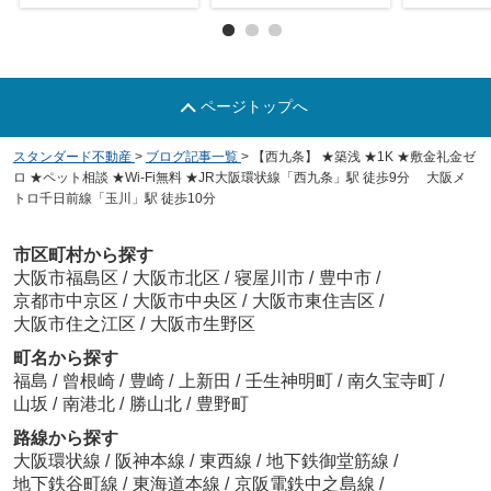
ページトップへ
スタンダード不動産
>
ブログ記事一覧
>
【西九条】 ★築浅 ★1K ★敷金礼金ゼ
ロ ★ペット相談 ★Wi-Fi無料 ★JR大阪環状線「西九条」駅 徒歩9分 大阪メ
トロ千日前線「玉川」駅 徒歩10分
市区町村から探す
大阪市福島区
/
大阪市北区
/
寝屋川市
/
豊中市
/
京都市中京区
/
大阪市中央区
/
大阪市東住吉区
/
大阪市住之江区
/
大阪市生野区
町名から探す
福島
/
曾根崎
/
豊崎
/
上新田
/
壬生神明町
/
南久宝寺町
/
山坂
/
南港北
/
勝山北
/
豊野町
路線から探す
大阪環状線
/
阪神本線
/
東西線
/
地下鉄御堂筋線
/
地下鉄谷町線
/
東海道本線
/
京阪電鉄中之島線
/