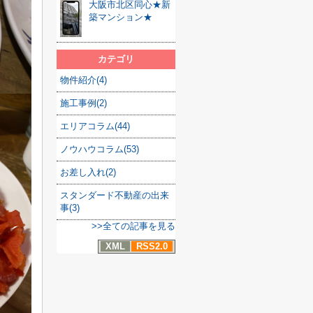
大阪市北区同心★新
築マンション★
カテゴリ
物件紹介(4)
施工事例(2)
エリアコラム(44)
ノウハウコラム(53)
お差し入れ(2)
スタンダード不動産の出来
事(3)
>>全ての記事を見る
XML
RSS2.0