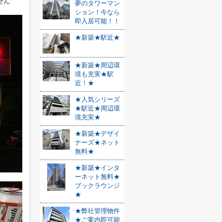
せん
夢のタワーマン
ション！今なら
即入居可能！！
★新築★駅近★
★新築★周辺環
境も充実★駅
近！★
★人気シリーズ
★駅近★周辺環
境充実★
★新築★デザイ
ナーズ★ネット
無料★
★新築★インタ
ーネット無料★
ブックラウンジ
★
★弊社管理物件
★ご案内即可能