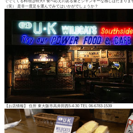
ででてくる料理は特大‼️ 食べ応えのある量とジャンキーな感じはたまりま
（笑） 是非一度足を運んでみてはいかがでしょうか？
【お店情報】 住所 東大阪市高井田西5-4-30 TEL 06-6783-1539