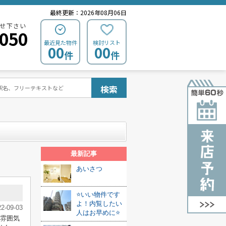
最終更新：2026年08月06日
せ下さい
0050
最近見た物件
検討リスト
00
00
件
件
検索
最新記事
あいさつ
⭐いい物件です
よ！内覧したい
22-09-03
人はお早めに⭐
な雰囲気