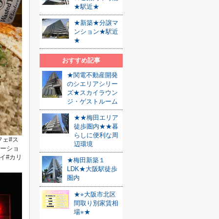
★駅近★
★新築★分譲マ
ンション★駅近
★
おすすめ記事
★関電不動産開発
のシエリアシリー
ズ★スカイラウン
ジ・ゲストルーム
★★梅田エリア
徒歩圏内★★暮
らしに便利な周
フェ#ス
辺環境
ベーショ
イ#カリ
★梅田新築１
LDK★大阪駅徒歩
圏内
★⭐︎大阪市北区
間取り別家賃相
場⭐︎★