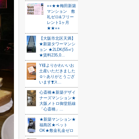
⭐︎⭐︎★★梅田新築
マンション 敷
礼ゼロ&フリー
レント1ヶ月
★★⭐︎⭐︎
【大阪市北区天満】
★新築タワーマンシ
ョン ★2LDK(55㎡)
★賃料235,0...
Y様よりかわいいお
土産いただきました
☺️✨ありがとうござ
います❣️ス...
心斎橋★新築デザイ
ナーズマンション★
大阪メトロ御堂筋線
「心斎橋」...
★新築マンション★
福島区★ペット
OK★敷金礼金ゼロ