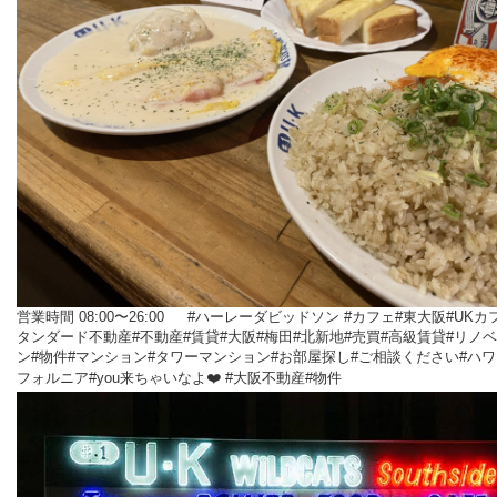
営業時間 08:00〜26:00 #ハーレーダビッドソン #カフェ#東大阪#UKカ
タンダード不動産#不動産#賃貸#大阪#梅田#北新地#売買#高級賃貸#リノ
ン#物件#マンション#タワーマンション#お部屋探し#ご相談ください#ハワ
フォルニア#you来ちゃいなよ❤️ #大阪不動産#物件