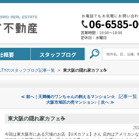
お電話でもお気軽にお問い合わ
06-6585-
営業時間：
10:00～18:00
定休日：
水曜日
社概要
スタッフブログ
REALTYのスタッフブログ記事一覧
>
東大阪の隠れ家カフェ☕️
記事一覧
≪ 前へ｜天満橋のワンちゃんの飼えるマンション☆
大阪市旭区の売マンション♪｜次へ ≫
東大阪の隠れ家カフェ☕️
20
今回は東大阪市にある穴場のお店 【U.Kカフェ】さん 店内はアメリカン