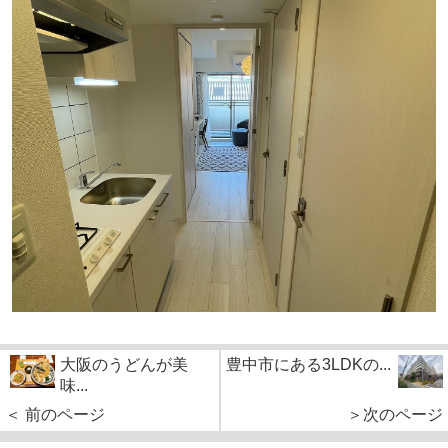
大阪のうどんが美
豊中市にある3LDKの...
味...
＜ 前のページ
＞次のページ