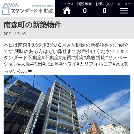
アクセス
閲覧履歴
お気に入り
メニュー
0
0
南森町の新築物件
2021-12-10
本日は南森町駅徒歩3分の2月入居開始の新築物件のご紹介
です 興味のある方はぜひ弊社までお声掛けください！ #ス
タンダード不動産#不動産#売買#賃貸#高級賃貸#リノベー
ション#大阪#梅田#北新地#ハワイ#カリフォルニア#you来
ちゃいなよ❤️