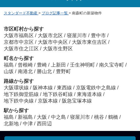
スタンダード不動産
>
ブログ記事一覧
>
南森町の新築物件
市区町村から探す
大阪市福島区
/
大阪市北区
/
寝屋川市
/
豊中市
/
京都市中京区
/
大阪市中央区
/
大阪市東住吉区
/
大阪市住之江区
/
大阪市生野区
町名から探す
福島
/
曾根崎
/
豊崎
/
上新田
/
壬生神明町
/
南久宝寺町
/
山坂
/
南港北
/
勝山北
/
豊野町
路線から探す
大阪環状線
/
阪神本線
/
東西線
/
京阪電鉄中之島線
/
地下鉄御堂筋線
/
地下鉄谷町線
/
東海道本線
/
地下鉄中央線
/
京阪本線
/
阪急宝塚本線
駅から探す
福島
/
新福島
/
大阪
/
中之島
/
寝屋川市
/
桃谷
/
鶴橋
/
北新地
/
中津
/
西田辺