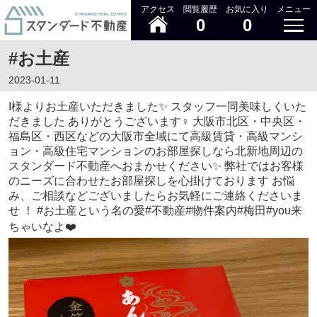
アクセス
閲覧履歴
お気に入り
メニュー
0
0
#お土産
2023-01-11
I様よりお土産いただきました✨ スタッフ一同美味しくいた
だきました ありがとうございます‍♀️ 大阪市北区・中央区・
福島区・西区などの大阪市全域にて高級賃貸・高級マンシ
ョン・高級住宅マンションのお部屋探しなら北新地周辺の
スタンダード不動産へおまかせください✨ 弊社ではお客様
のニーズに合わせたお部屋探しを心掛けております お悩
み、ご相談などございましたらお気軽にご連絡くださいま
せ ！ #お土産という名の愛#不動産#物件案内#梅田#you来
ちゃいなよ❤️