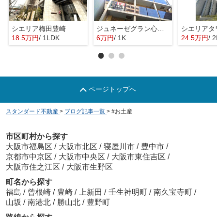
シエリア梅田豊崎
ジュネーゼグラン心斎橋東
18.5万円
/ 1LDK
6万円
/ 1K
24.5万円
/ 
ページトップへ
スタンダード不動産
>
ブログ記事一覧
>
#お土産
市区町村から探す
大阪市福島区
/
大阪市北区
/
寝屋川市
/
豊中市
/
京都市中京区
/
大阪市中央区
/
大阪市東住吉区
/
大阪市住之江区
/
大阪市生野区
町名から探す
福島
/
曾根崎
/
豊崎
/
上新田
/
壬生神明町
/
南久宝寺町
/
山坂
/
南港北
/
勝山北
/
豊野町