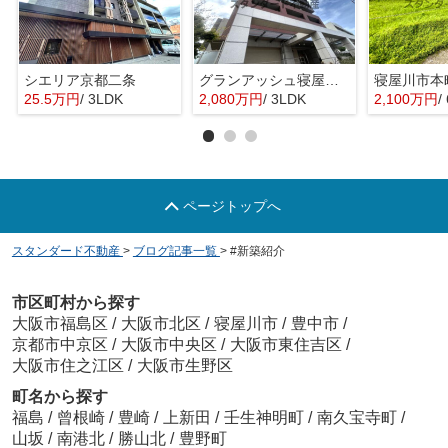
シエリア京都二条
グランアッシュ寝屋川シティノースリッジ
寝屋川市本
25.5万円
/ 3LDK
2,080万円
/ 3LDK
2,100万円
/
ページトップへ
スタンダード不動産
>
ブログ記事一覧
>
#新築紹介
市区町村から探す
大阪市福島区
/
大阪市北区
/
寝屋川市
/
豊中市
/
京都市中京区
/
大阪市中央区
/
大阪市東住吉区
/
大阪市住之江区
/
大阪市生野区
町名から探す
福島
/
曾根崎
/
豊崎
/
上新田
/
壬生神明町
/
南久宝寺町
/
山坂
/
南港北
/
勝山北
/
豊野町