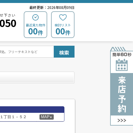
最終更新：2026年08月09日
せ下さい
0050
最近見た物件
検討リスト
00
00
件
件
検索
１丁目１－５２
MAP
▼