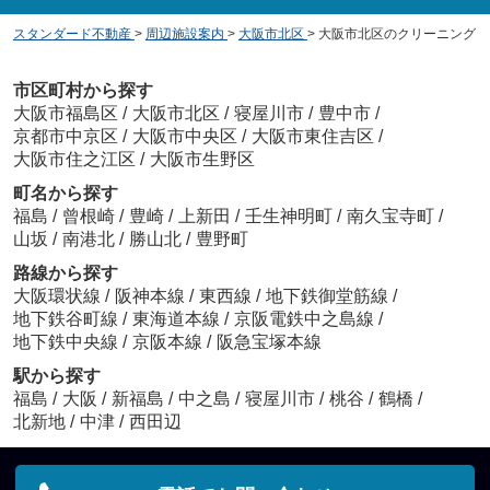
スタンダード不動産
>
周辺施設案内
>
大阪市北区
>
大阪市北区のクリーニング
市区町村から探す
大阪市福島区
/
大阪市北区
/
寝屋川市
/
豊中市
/
京都市中京区
/
大阪市中央区
/
大阪市東住吉区
/
大阪市住之江区
/
大阪市生野区
町名から探す
福島
/
曾根崎
/
豊崎
/
上新田
/
壬生神明町
/
南久宝寺町
/
山坂
/
南港北
/
勝山北
/
豊野町
路線から探す
大阪環状線
/
阪神本線
/
東西線
/
地下鉄御堂筋線
/
地下鉄谷町線
/
東海道本線
/
京阪電鉄中之島線
/
地下鉄中央線
/
京阪本線
/
阪急宝塚本線
駅から探す
福島
/
大阪
/
新福島
/
中之島
/
寝屋川市
/
桃谷
/
鶴橋
/
北新地
/
中津
/
西田辺