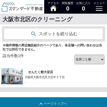
アクセス
閲覧履歴
お気に入り
メニュー
0
0
大阪市北区のクリーニング
スポットを絞り込む
※物件情報の周辺施設紹介のページであり、各店舗への問い合わせは当
社では対応できません。
該当件数
1
件
せんたく館大淀店
大阪府大阪市北区大淀中２丁目
-
ページトップへ