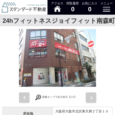
アクセス
閲覧履歴
お気に入り
メニュー
0
0
24hフィットネスジョイフィット南森町
前
次
画像タップで拡大表示【
1
/1】
大阪府大阪市北区東天満２丁目１０
所在地