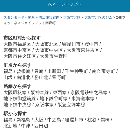
ページトップへ
スタンダード不動産
>
周辺施設案内
>
大阪市北区
>
大阪市北区のジム
>
24hフ
ィットネスジョイフィット南森町
市区町村から探す
大阪市福島区
/
大阪市北区
/
寝屋川市
/
豊中市
/
京都市中京区
/
大阪市中央区
/
大阪市東住吉区
/
大阪市住之江区
/
大阪市生野区
町名から探す
福島
/
曾根崎
/
豊崎
/
上新田
/
壬生神明町
/
南久宝寺町
/
山坂
/
南港北
/
勝山北
/
豊野町
路線から探す
大阪環状線
/
阪神本線
/
東西線
/
京阪電鉄中之島線
/
地下鉄御堂筋線
/
地下鉄谷町線
/
東海道本線
/
地下鉄中央線
/
京阪本線
/
阪急宝塚本線
駅から探す
福島
/
新福島
/
大阪
/
中之島
/
寝屋川市
/
桃谷
/
鶴橋
/
北新地
/
中津
/
西田辺