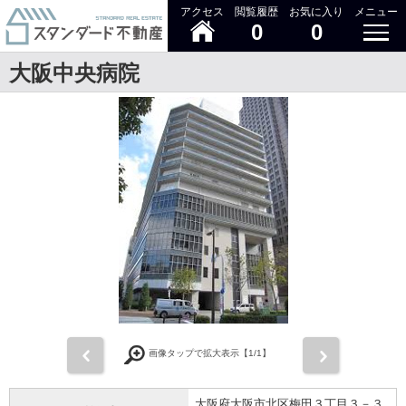
アクセス
閲覧履歴
お気に入り
メニュー
0
0
大阪中央病院
前
次
画像タップで拡大表示【
1
/1】
大阪府大阪市北区梅田３丁目３－３