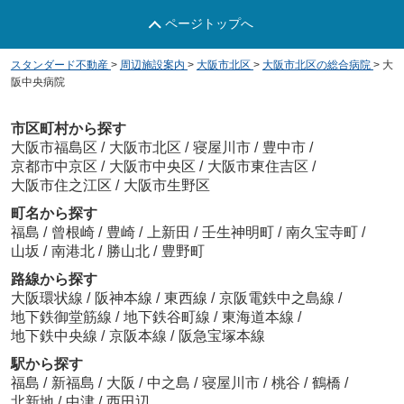
ページトップへ
スタンダード不動産
>
周辺施設案内
>
大阪市北区
>
大阪市北区の総合病院
>
大
阪中央病院
市区町村から探す
大阪市福島区
/
大阪市北区
/
寝屋川市
/
豊中市
/
京都市中京区
/
大阪市中央区
/
大阪市東住吉区
/
大阪市住之江区
/
大阪市生野区
町名から探す
福島
/
曾根崎
/
豊崎
/
上新田
/
壬生神明町
/
南久宝寺町
/
山坂
/
南港北
/
勝山北
/
豊野町
路線から探す
大阪環状線
/
阪神本線
/
東西線
/
京阪電鉄中之島線
/
地下鉄御堂筋線
/
地下鉄谷町線
/
東海道本線
/
地下鉄中央線
/
京阪本線
/
阪急宝塚本線
駅から探す
福島
/
新福島
/
大阪
/
中之島
/
寝屋川市
/
桃谷
/
鶴橋
/
北新地
/
中津
/
西田辺