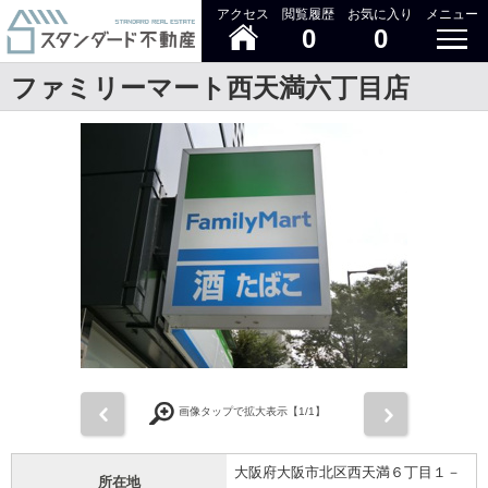
アクセス
閲覧履歴
お気に入り
メニュー
0
0
ファミリーマート西天満六丁目店
前
次
画像タップで拡大表示【
1
/1】
大阪府大阪市北区西天満６丁目１－
所在地