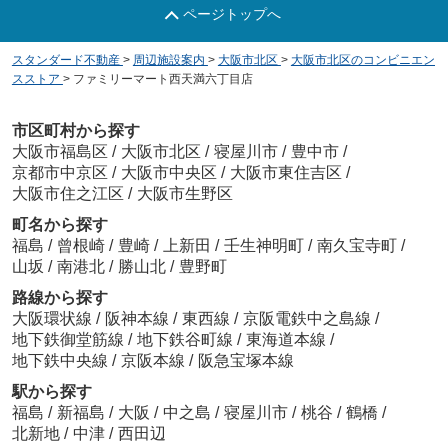
ページトップへ
スタンダード不動産
>
周辺施設案内
>
大阪市北区
>
大阪市北区のコンビニエン
スストア
>
ファミリーマート西天満六丁目店
市区町村から探す
大阪市福島区
/
大阪市北区
/
寝屋川市
/
豊中市
/
京都市中京区
/
大阪市中央区
/
大阪市東住吉区
/
大阪市住之江区
/
大阪市生野区
町名から探す
福島
/
曾根崎
/
豊崎
/
上新田
/
壬生神明町
/
南久宝寺町
/
山坂
/
南港北
/
勝山北
/
豊野町
路線から探す
大阪環状線
/
阪神本線
/
東西線
/
京阪電鉄中之島線
/
地下鉄御堂筋線
/
地下鉄谷町線
/
東海道本線
/
地下鉄中央線
/
京阪本線
/
阪急宝塚本線
駅から探す
福島
/
新福島
/
大阪
/
中之島
/
寝屋川市
/
桃谷
/
鶴橋
/
北新地
/
中津
/
西田辺