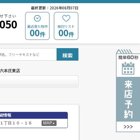
最終更新：2026年08月07日
せ下さい
0050
最近見た物件
検討リスト
00
00
件
件
検索
天六本庄東店
細情報
１丁目１０－１６
MAP
▼