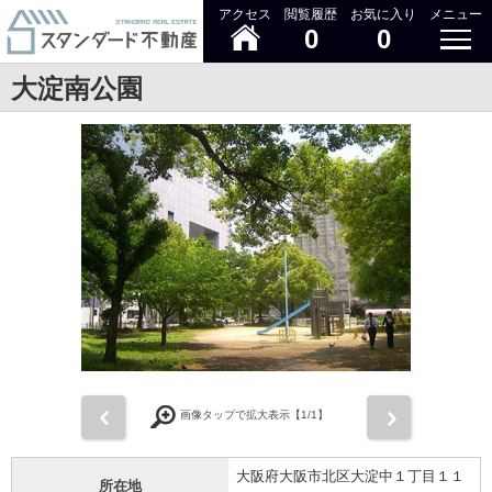
アクセス
閲覧履歴
お気に入り
メニュー
0
0
大淀南公園
前
次
画像タップで拡大表示【
1
/1】
大阪府大阪市北区大淀中１丁目１１
所在地