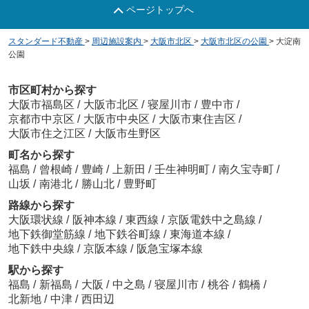
ページトップへ
スタンダード不動産
>
周辺施設案内
>
大阪市北区
>
大阪市北区の公園
>
大淀南
公園
市区町村から探す
大阪市福島区
/
大阪市北区
/
寝屋川市
/
豊中市
/
京都市中京区
/
大阪市中央区
/
大阪市東住吉区
/
大阪市住之江区
/
大阪市生野区
町名から探す
福島
/
曾根崎
/
豊崎
/
上新田
/
壬生神明町
/
南久宝寺町
/
山坂
/
南港北
/
勝山北
/
豊野町
路線から探す
大阪環状線
/
阪神本線
/
東西線
/
京阪電鉄中之島線
/
地下鉄御堂筋線
/
地下鉄谷町線
/
東海道本線
/
地下鉄中央線
/
京阪本線
/
阪急宝塚本線
駅から探す
福島
/
新福島
/
大阪
/
中之島
/
寝屋川市
/
桃谷
/
鶴橋
/
北新地
/
中津
/
西田辺