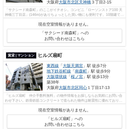
大阪府
大阪市北区
天神橋
３丁目2-15
「サクシード南森町」のここがイチオシ。コンビニ「ローソンストア100 天
神橋三丁目店」(146m)がありちょっとした買い物にも便利です。10階建ての
物件を是非ご覧ください。初期費用と...
現在空室情報がありません。
「サクシード南森町」への
お問い合わせはこちら
ヒルズ扇町
賃貸 | マンション
東西線
「
大阪天満宮
」駅 徒歩7分
地下鉄谷町線
「
南森町
」駅 徒歩9分
大阪環状線
「
桜ノ宮
」駅 徒歩13分
築38年
大阪府
大阪市北区
同心
１丁目17-13
「ヒルズ扇町 仲介手数料無料」の物件情報をお探しならお気軽にお問い合
わせ下さい。鉄骨鉄筋コンクリートで造られた物件は耐震性に優れておりご
好評です。カードで初期費用や家賃の...
現在空室情報がありません。
「ヒルズ扇町」への
お問い合わせはこちら