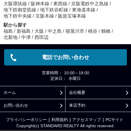
大阪環状線
/
阪神本線
/
東西線
/
京阪電鉄中之島線
/
地下鉄御堂筋線
/
地下鉄谷町線
/
東海道本線
/
地下鉄中央線
/
京阪本線
/
阪急宝塚本線
駅から探す
福島
/
新福島
/
大阪
/
中之島
/
寝屋川市
/
桃谷
/
鶴橋
/
北新地
/
中津
/
西田辺
電話でお問い合わせ
営業時間：
10:00～18:00
定休日：
水曜日
ホーム
会社概要
お問い合わせ
来店予約
プライバシーポリシー
利用規約
アクセスマップ
PCサイト
Copyright(c) STANDARD REALTY All rights reserved.