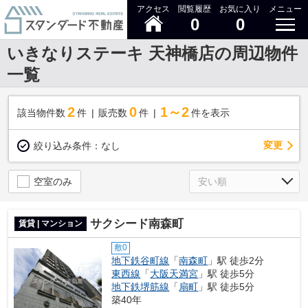
アクセス
閲覧履歴
お気に入り
メニュー
0
0
いきなりステーキ 天神橋店の周辺物件
一覧
2
0
1～2
該当物件数
件
販売数
件
件を表示
変更
絞り込み条件：
なし
空室のみ
サクシード南森町
賃貸 | マンション
敷0
地下鉄谷町線
「
南森町
」駅 徒歩2分
東西線
「
大阪天満宮
」駅 徒歩5分
地下鉄堺筋線
「
扇町
」駅 徒歩5分
築40年