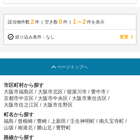
2
0
1～2
該当物件数
件
空き数
件
件を表示
変更
絞り込み条件：
なし
ページトップへ
市区町村から探す
大阪市福島区
/
大阪市北区
/
寝屋川市
/
豊中市
/
京都市中京区
/
大阪市中央区
/
大阪市東住吉区
/
大阪市住之江区
/
大阪市生野区
町名から探す
福島
/
曾根崎
/
豊崎
/
上新田
/
壬生神明町
/
南久宝寺町
/
山坂
/
南港北
/
勝山北
/
豊野町
路線から探す