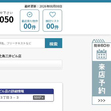
最終更新：2026年08月08日
せ下さい
0050
最近見た物件
検討リスト
00
00
件
件
検索
之島三井ビル店
ビル店の詳細情報
３丁目３－３
MAP
▼