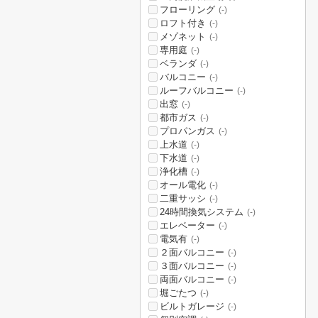
フローリング
(-)
ロフト付き
(-)
メゾネット
(-)
専用庭
(-)
ベランダ
(-)
バルコニー
(-)
ルーフバルコニー
(-)
出窓
(-)
都市ガス
(-)
プロパンガス
(-)
上水道
(-)
下水道
(-)
浄化槽
(-)
オール電化
(-)
二重サッシ
(-)
24時間換気システム
(-)
エレベーター
(-)
電気有
(-)
２面バルコニー
(-)
３面バルコニー
(-)
両面バルコニー
(-)
堀ごたつ
(-)
ビルトガレージ
(-)