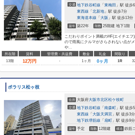
交通
地下鉄谷町線
「
東梅田
」駅 徒歩
東西線
「
北新地
」駅 徒歩7分
東海道本線
「
大阪
」駅 徒歩13分
築22年
25階建 地下1階
築年
階数
こだわりポイント満載のHF(エイチエフ
ので雨風にクルマがさらされない点がメ
や...
所在階
賃料
管理費・共益費
敷金
礼金
間取り
12
万円
0ヶ月
13階
-
1ヶ月
1R
3
ポラリス松ヶ枝
大阪府
大阪市北区
松ケ枝町
住所
交通
地下鉄谷町線
「
南森町
」駅 徒歩
東西線
「
大阪天満宮
」駅 徒歩3分
地下鉄堺筋線
「
扇町
」駅 徒歩9分
予定
12階建
鉄筋
築年
階数
構造