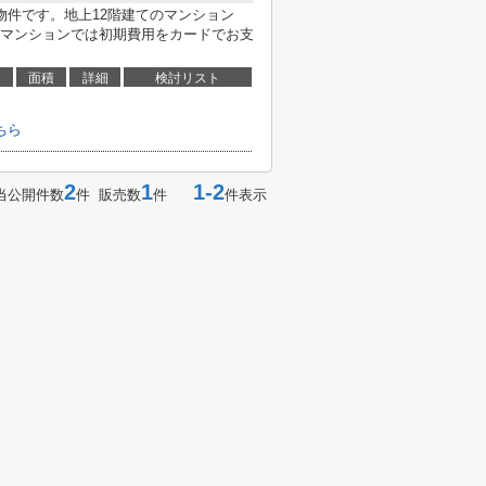
物件です。地上12階建てのマンション
マンションでは初期費用をカードでお支
面積
詳細
検討リスト
ちら
2
1
1-2
当公開件数
件 販売数
件
件表示