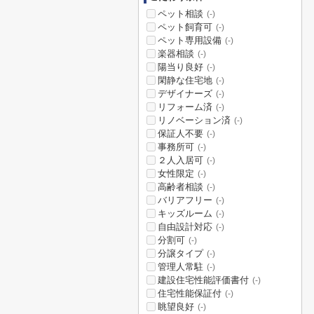
ペット相談
(-)
ペット飼育可
(-)
ペット専用設備
(-)
楽器相談
(-)
陽当り良好
(-)
閑静な住宅地
(-)
デザイナーズ
(-)
リフォーム済
(-)
リノベーション済
(-)
保証人不要
(-)
事務所可
(-)
２人入居可
(-)
女性限定
(-)
高齢者相談
(-)
バリアフリー
(-)
キッズルーム
(-)
自由設計対応
(-)
分割可
(-)
分譲タイプ
(-)
管理人常駐
(-)
建設住宅性能評価書付
(-)
住宅性能保証付
(-)
眺望良好
(-)