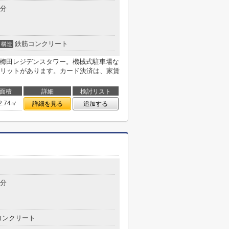
6分
鉄筋コンクリート
構造
)梅田レジデンスタワー。機械式駐車場な
リットがあります。カード決済は、家賃
面積
詳細
検討リスト
2.74㎡
詳細を見る
追加する
5分
コンクリート