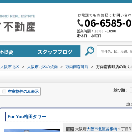
お電話でもお気軽にお問い合わ
06-6585-
営業時間：
10:00～18:00
定休日：
水曜日
社概要
スタッフブログ
大阪市北区
>
大阪市北区の焼肉
>
万両南森町店
>
万両南森町店の近く
並び順：
空室物件のみ表示
該
For You梅田タワー
大阪府
大阪市北区
曾根崎
１丁目3-
住所