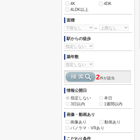
4K
4DK
4LDK以上
面積
～
駅からの徒歩
築年数
2
件が該当
情報公開日
指定しない
本日
3日以内
1週間以内
画像・動画あり
画像あり
動画あり
パノラマ・VRあり
こだわり条件