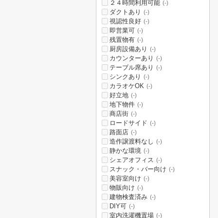
２４時間利用可能
(-)
ダクトあり
(-)
視認性良好
(-)
即営業可
(-)
残置物有
(-)
厨房設備あり
(-)
カウンターあり
(-)
テーブル席あり
(-)
シンクあり
(-)
カラオケOK
(-)
好立地
(-)
地下物件
(-)
商店街
(-)
ロードサイド
(-)
路面店
(-)
造作譲渡料なし
(-)
静かな環境
(-)
シェアオフィス
(-)
スナック・バー向け
(-)
美容室向け
(-)
物販向け
(-)
建物検査済み
(-)
DIY可
(-)
室内洗濯機置場
(-)