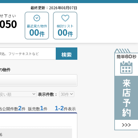
最終更新：2026年08月07日
せ下さい
0050
最近見た物件
検討リスト
00
00
件
件
検索
の物件
表示件数：
2
1
1-2
当公開件数
件 販売数
件
件表示
6