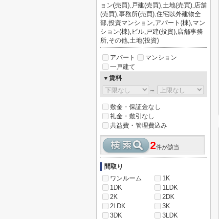
ョン(売買),戸建(売買),土地(売買),店舗
(売買),事務所(売買),住宅以外建物全
部,投資マンション,アパート(棟),マン
ション(棟),ビル,戸建(投資),店舗事務
所,その他,土地(投資)
アパート
マンション
一戸建て
▼賃料
～
敷金・保証金なし
礼金・敷引なし
共益費・管理費込み
2
件が該当
間取り
ワンルーム
1K
1DK
1LDK
2K
2DK
2LDK
3K
3DK
3LDK