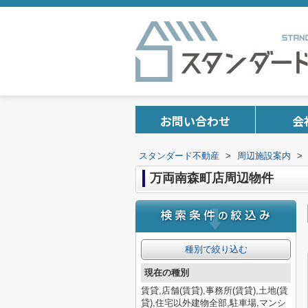
お問い合わせ
会
スタンダード不動産
>
周辺施設案内
>
万両南森町店周辺物件
種別で絞り込む
現在の種別
賃貸,店舗(賃貸),事務所(賃貸),土地(賃
貸),住宅以外建物全部,駐車場,マンシ