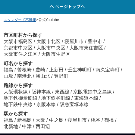
ページトップへ
スタンダード不動産
>
公式Youtube
市区町村から探す
大阪市福島区
/
大阪市北区
/
寝屋川市
/
豊中市
/
京都市中京区
/
大阪市中央区
/
大阪市東住吉区
/
大阪市住之江区
/
大阪市生野区
町名から探す
福島
/
曾根崎
/
豊崎
/
上新田
/
壬生神明町
/
南久宝寺町
/
山坂
/
南港北
/
勝山北
/
豊野町
路線から探す
大阪環状線
/
阪神本線
/
東西線
/
京阪電鉄中之島線
/
地下鉄御堂筋線
/
地下鉄谷町線
/
東海道本線
/
地下鉄中央線
/
京阪本線
/
阪急宝塚本線
駅から探す
福島
/
新福島
/
大阪
/
中之島
/
寝屋川市
/
桃谷
/
鶴橋
/
北新地
/
中津
/
西田辺