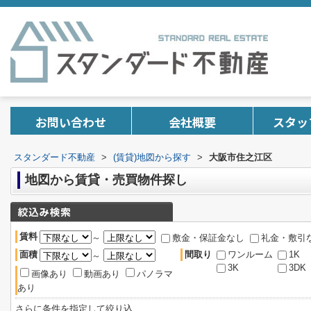
お問い合わせ
会社概要
スタッ
スタンダード不動産
>
(賃貸)地図から探す
>
大阪市住之江区
地図から賃貸・売買物件探し
賃料
～
敷金・保証金なし
礼金・敷引
面積
間取り
ワンルーム
1K
～
3K
3DK
画像あり
動画あり
パノラマ
あり
さらに条件を指定して絞り込