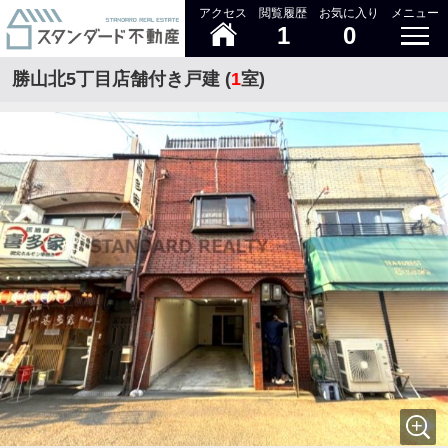
アクセス
閲覧履歴
お気に入り
メニュー
1
0
勝山北5丁目店舗付き戸建 (
1
室)