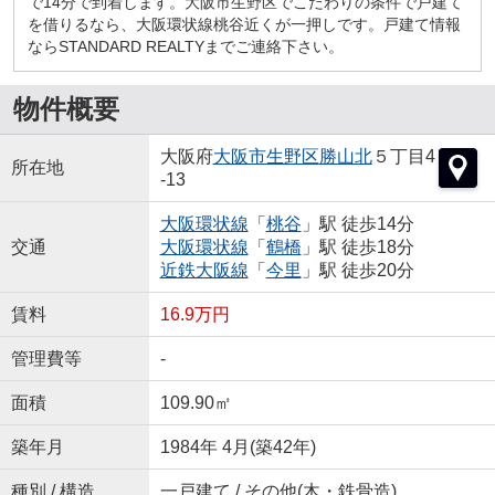
で14分で到着します。大阪市生野区でこだわりの条件で戸建て
を借りるなら、大阪環状線桃谷近くが一押しです。戸建て情報
ならSTANDARD REALTYまでご連絡下さい。
物件概要
大阪府
大阪市生野区
勝山北
５丁目4
所在地
-13
大阪環状線
「
桃谷
」駅 徒歩14分
交通
大阪環状線
「
鶴橋
」駅 徒歩18分
近鉄大阪線
「
今里
」駅 徒歩20分
賃料
16.9万円
管理費等
-
面積
109.90㎡
築年月
1984年 4月(築42年)
種別 / 構造
一戸建て / その他(木・鉄骨造)