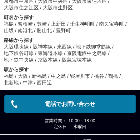
京都市中京区
/
大阪市中央区
/
大阪市東住吉区
/
大阪市住之江区
/
大阪市生野区
町名から探す
福島
/
曾根崎
/
豊崎
/
上新田
/
壬生神明町
/
南久宝寺町
/
山坂
/
南港北
/
勝山北
/
豊野町
路線から探す
大阪環状線
/
阪神本線
/
東西線
/
地下鉄御堂筋線
/
地下鉄谷町線
/
東海道本線
/
京阪電鉄中之島線
/
地下鉄中央線
/
京阪本線
/
阪急宝塚本線
駅から探す
福島
/
大阪
/
新福島
/
中之島
/
寝屋川市
/
桃谷
/
鶴橋
/
北新地
/
中津
/
西田辺
電話でお問い合わせ
営業時間：
10:00～18:00
定休日：
水曜日