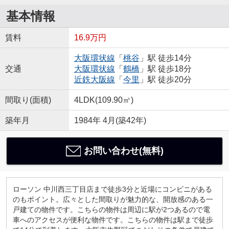
基本情報
賃料
16.9万円
大阪環状線
「
桃谷
」駅 徒歩14分
交通
大阪環状線
「
鶴橋
」駅 徒歩18分
近鉄大阪線
「
今里
」駅 徒歩20分
間取り(面積)
4LDK(109.90㎡)
築年月
1984年 4月(築42年)
お問い合わせ(無料)
ローソン 中川西三丁目店まで徒歩3分と近場にコンビニがある
のもポイント。広々とした間取りが魅力的な、開放感のある一
戸建ての物件です。こちらの物件は周辺に駅が2つあるので電
車へのアクセスが便利な物件です。こちらの物件は駅まで徒歩