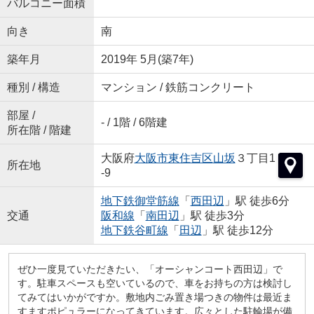
バルコニー面積
向き
南
築年月
2019年 5月(築7年)
種別 / 構造
マンション / 鉄筋コンクリート
部屋 /
- / 1階 / 6階建
所在階 / 階建
大阪府
大阪市東住吉区
山坂
３丁目1
所在地
-9
地下鉄御堂筋線
「
西田辺
」駅 徒歩6分
交通
阪和線
「
南田辺
」駅 徒歩3分
地下鉄谷町線
「
田辺
」駅 徒歩12分
ぜひ一度見ていただきたい、「オーシャンコート西田辺」で
す。駐車スペースも空いているので、車をお持ちの方は検討し
てみてはいかがですか。敷地内ごみ置き場つきの物件は最近ま
すますポピュラーになってきています。広々とした駐輪場が備