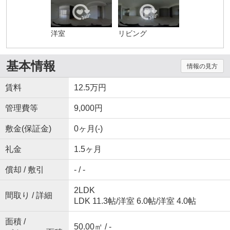
洋室
リビング
基本情報
情報の見方
賃料
12.5万円
管理費等
9,000円
敷金(保証金)
0ヶ月(-)
礼金
1.5ヶ月
償却 / 敷引
- / -
2LDK
間取り / 詳細
LDK 11.3帖
/
洋室 6.0帖
/
洋室 4.0帖
面積 /
50.00㎡ / -