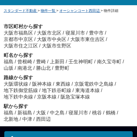
スタンダード不動産
>
物件一覧
>
オーシャンコート西田辺
>
物件詳細
市区町村から探す
大阪市福島区
/
大阪市北区
/
寝屋川市
/
豊中市
/
京都市中京区
/
大阪市中央区
/
大阪市東住吉区
/
大阪市住之江区
/
大阪市生野区
町名から探す
福島
/
曾根崎
/
豊崎
/
上新田
/
壬生神明町
/
南久宝寺町
/
山坂
/
南港北
/
勝山北
/
豊野町
路線から探す
大阪環状線
/
阪神本線
/
東西線
/
京阪電鉄中之島線
/
地下鉄御堂筋線
/
地下鉄谷町線
/
東海道本線
/
地下鉄中央線
/
京阪本線
/
阪急宝塚本線
駅から探す
福島
/
新福島
/
大阪
/
中之島
/
寝屋川市
/
桃谷
/
鶴橋
/
北新地
/
中津
/
西田辺