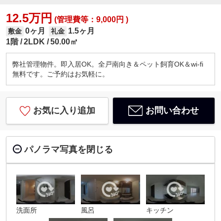
12.5万円
(管理費等：9,000円 )
0ヶ月
1.5ヶ月
敷金
礼金
1階
2LDK
50.00㎡
弊社管理物件。即入居OK。全戸南向き＆ペット飼育OK＆wi-fi
無料です。ご予約はお気軽に。
お気に入り追加
お問い合わせ
パノラマ写真を閉じる
洗面所
風呂
キッチン