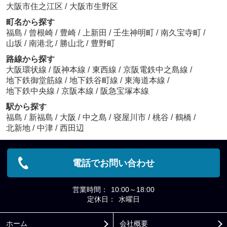
大阪市住之江区
/
大阪市生野区
町名から探す
福島
/
曾根崎
/
豊崎
/
上新田
/
壬生神明町
/
南久宝寺町
/
山坂
/
南港北
/
勝山北
/
豊野町
路線から探す
大阪環状線
/
阪神本線
/
東西線
/
京阪電鉄中之島線
/
地下鉄御堂筋線
/
地下鉄谷町線
/
東海道本線
/
地下鉄中央線
/
京阪本線
/
阪急宝塚本線
駅から探す
福島
/
新福島
/
大阪
/
中之島
/
寝屋川市
/
桃谷
/
鶴橋
/
北新地
/
中津
/
西田辺
電話でお問い合わせ
営業時間：
10:00～18:00
定休日：
水曜日
ホーム
会社概要