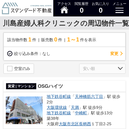
アクセス
閲覧履歴
お気に入り
メニュー
0
0
川島産婦人科クリニックの周辺物件一覧
1
0
1～1
該当物件数
件
販売数
件
件を表示
変更
絞り込み条件：
なし
空室のみ
OSGハイツ
賃貸 | マンション
地下鉄谷町線
「
天神橋筋六丁目
」駅 徒歩
2分
大阪環状線
「
天満
」駅 徒歩9分
地下鉄谷町線
「
中崎町
」駅 徒歩13分
築38年
大阪府
大阪市北区
長柄西
１丁目2-25