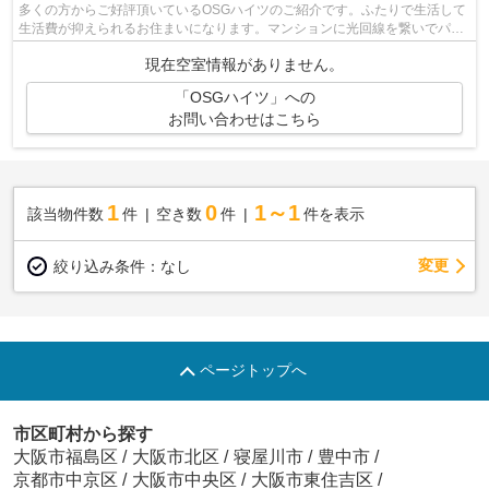
多くの方からご好評頂いているOSGハイツのご紹介です。ふたりで生活して
生活費が抑えられるお住まいになります。マンションに光回線を繋いでパソ
コンを使いやすくしました。管理人が常...
現在空室情報がありません。
「OSGハイツ」への
お問い合わせはこちら
1
0
1～1
該当物件数
件
空き数
件
件を表示
変更
絞り込み条件：
なし
ページトップへ
市区町村から探す
大阪市福島区
/
大阪市北区
/
寝屋川市
/
豊中市
/
京都市中京区
/
大阪市中央区
/
大阪市東住吉区
/