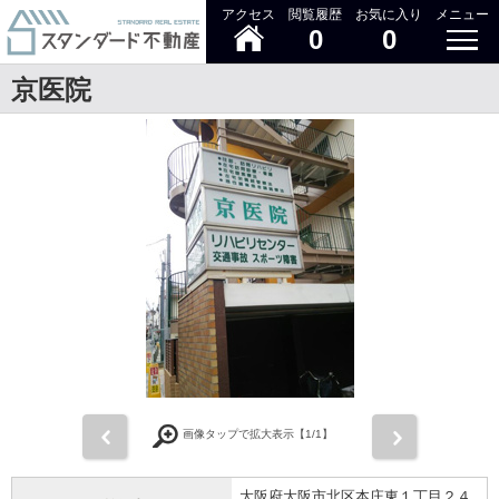
アクセス
閲覧履歴
お気に入り
メニュー
0
0
京医院
前
次
画像タップで拡大表示【
1
/1】
大阪府大阪市北区本庄東１丁目２４