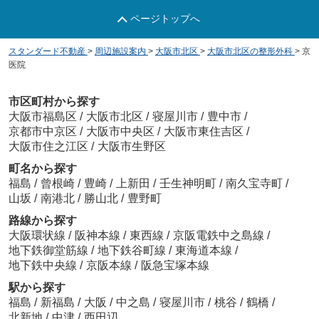
ページトップへ
スタンダード不動産
>
周辺施設案内
>
大阪市北区
>
大阪市北区の整形外科
>
京
医院
市区町村から探す
大阪市福島区
/
大阪市北区
/
寝屋川市
/
豊中市
/
京都市中京区
/
大阪市中央区
/
大阪市東住吉区
/
大阪市住之江区
/
大阪市生野区
町名から探す
福島
/
曾根崎
/
豊崎
/
上新田
/
壬生神明町
/
南久宝寺町
/
山坂
/
南港北
/
勝山北
/
豊野町
路線から探す
大阪環状線
/
阪神本線
/
東西線
/
京阪電鉄中之島線
/
地下鉄御堂筋線
/
地下鉄谷町線
/
東海道本線
/
地下鉄中央線
/
京阪本線
/
阪急宝塚本線
駅から探す
福島
/
新福島
/
大阪
/
中之島
/
寝屋川市
/
桃谷
/
鶴橋
/
北新地
/
中津
/
西田辺