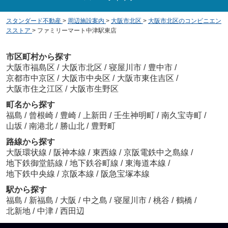
スタンダード不動産
>
周辺施設案内
>
大阪市北区
>
大阪市北区のコンビニエン
スストア
>
ファミリーマート中津駅東店
市区町村から探す
大阪市福島区
/
大阪市北区
/
寝屋川市
/
豊中市
/
京都市中京区
/
大阪市中央区
/
大阪市東住吉区
/
大阪市住之江区
/
大阪市生野区
町名から探す
福島
/
曾根崎
/
豊崎
/
上新田
/
壬生神明町
/
南久宝寺町
/
山坂
/
南港北
/
勝山北
/
豊野町
路線から探す
大阪環状線
/
阪神本線
/
東西線
/
京阪電鉄中之島線
/
地下鉄御堂筋線
/
地下鉄谷町線
/
東海道本線
/
地下鉄中央線
/
京阪本線
/
阪急宝塚本線
駅から探す
福島
/
新福島
/
大阪
/
中之島
/
寝屋川市
/
桃谷
/
鶴橋
/
北新地
/
中津
/
西田辺