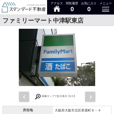
アクセス
閲覧履歴
お気に入り
メニュー
0
0
ファミリーマート中津駅東店
前
次
画像タップで拡大表示【
1
/1】
所在地
大阪府大阪市北区茶屋町８－４