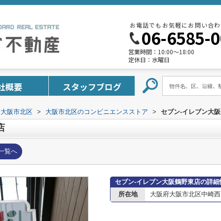
お電話でもお気軽にお問い合わ
06-6585-
営業時間：
10:00～18:00
定休日：
水曜日
社概要
スタッフブログ
大阪市北区
>
大阪市北区のコンビニエンスストア
>
セブン-イレブン大
店
一覧へ
セブン-イレブン大阪鶴野東店の詳細
所在地
大阪府大阪市北区中崎西