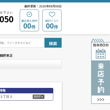
最終更新：2026年08月08日
せ下さい
0050
最近見た物件
検討リスト
00
00
件
件
検索
阪鶴野東店
情報
３丁目３
MAP
▼