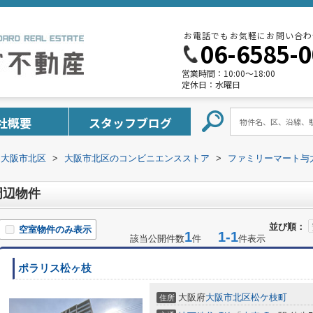
お電話でもお気軽にお問い合わ
06-6585-
営業時間：
10:00～18:00
定休日：
水曜日
社概要
スタッフブログ
大阪市北区
>
大阪市北区のコンビニエンスストア
>
ファミリーマート与
周辺物件
並び順：
空室物件のみ表示
1
1-1
該当公開件数
件
件表示
ポラリス松ヶ枝
大阪府
大阪市北区
松ケ枝町
住所