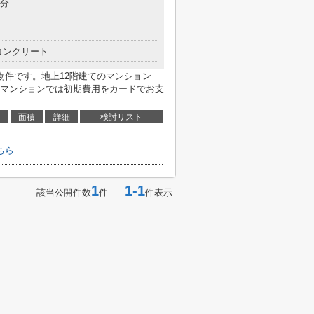
5分
コンクリート
物件です。地上12階建てのマンション
マンションでは初期費用をカードでお支
面積
詳細
検討リスト
ちら
1
1-1
該当公開件数
件
件表示