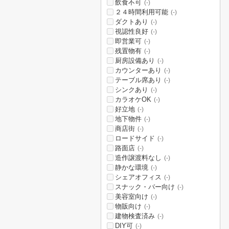
飲食不可
(-)
２４時間利用可能
(-)
ダクトあり
(-)
視認性良好
(-)
即営業可
(-)
残置物有
(-)
厨房設備あり
(-)
カウンターあり
(-)
テーブル席あり
(-)
シンクあり
(-)
カラオケOK
(-)
好立地
(-)
地下物件
(-)
商店街
(-)
ロードサイド
(-)
路面店
(-)
造作譲渡料なし
(-)
静かな環境
(-)
シェアオフィス
(-)
スナック・バー向け
(-)
美容室向け
(-)
物販向け
(-)
建物検査済み
(-)
DIY可
(-)