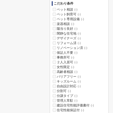
こだわり条件
ペット相談
(-)
ペット飼育可
(-)
ペット専用設備
(-)
楽器相談
(-)
陽当り良好
(-)
閑静な住宅地
(-)
デザイナーズ
(-)
リフォーム済
(-)
リノベーション済
(-)
保証人不要
(-)
事務所可
(-)
２人入居可
(-)
女性限定
(-)
高齢者相談
(-)
バリアフリー
(-)
キッズルーム
(-)
自由設計対応
(-)
分割可
(-)
分譲タイプ
(-)
管理人常駐
(-)
建設住宅性能評価書付
(-)
住宅性能保証付
(-)