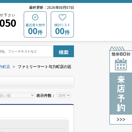
最終更新：2026年08月07日
せ下さい
0050
最近見た物件
検討リスト
00
00
件
件
検索
力町店
>
ファミリーマート与力町店の近
表示件数：