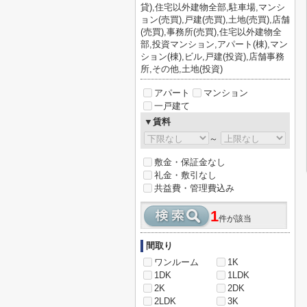
貸),住宅以外建物全部,駐車場,マンシ
ョン(売買),戸建(売買),土地(売買),店舗
(売買),事務所(売買),住宅以外建物全
部,投資マンション,アパート(棟),マン
ション(棟),ビル,戸建(投資),店舗事務
所,その他,土地(投資)
アパート
マンション
一戸建て
▼賃料
～
敷金・保証金なし
礼金・敷引なし
共益費・管理費込み
1
件が該当
間取り
ワンルーム
1K
1DK
1LDK
2K
2DK
2LDK
3K