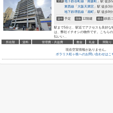
交通
地下鉄谷町線
「
南森町
」駅 徒歩
東西線
「
大阪天満宮
」駅 徒歩3分
地下鉄堺筋線
「
扇町
」駅 徒歩9分
予定
12階建
鉄筋
築年
階数
構造
駅まで5分と、駅近でアクセスも良好な
は、弊社イチオシの物件です。こちらの
払いい...
所在階
賃料
管理費・共益費
敷金
礼金
間取り
現在空室情報がありません。
ポラリス松ヶ枝へのお問い合わせはこ