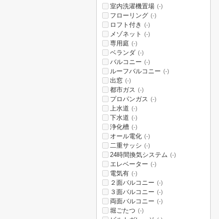
室内洗濯機置場
(-)
フローリング
(-)
ロフト付き
(-)
メゾネット
(-)
専用庭
(-)
ベランダ
(-)
バルコニー
(-)
ルーフバルコニー
(-)
出窓
(-)
都市ガス
(-)
プロパンガス
(-)
上水道
(-)
下水道
(-)
浄化槽
(-)
オール電化
(-)
二重サッシ
(-)
24時間換気システム
(-)
エレベーター
(-)
電気有
(-)
２面バルコニー
(-)
３面バルコニー
(-)
両面バルコニー
(-)
堀ごたつ
(-)