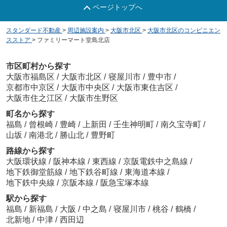
ページトップへ
スタンダード不動産
>
周辺施設案内
>
大阪市北区
>
大阪市北区のコンビニエン
スストア
>
ファミリーマート堂島北店
市区町村から探す
大阪市福島区
/
大阪市北区
/
寝屋川市
/
豊中市
/
京都市中京区
/
大阪市中央区
/
大阪市東住吉区
/
大阪市住之江区
/
大阪市生野区
町名から探す
福島
/
曾根崎
/
豊崎
/
上新田
/
壬生神明町
/
南久宝寺町
/
山坂
/
南港北
/
勝山北
/
豊野町
路線から探す
大阪環状線
/
阪神本線
/
東西線
/
京阪電鉄中之島線
/
地下鉄御堂筋線
/
地下鉄谷町線
/
東海道本線
/
地下鉄中央線
/
京阪本線
/
阪急宝塚本線
駅から探す
福島
/
新福島
/
大阪
/
中之島
/
寝屋川市
/
桃谷
/
鶴橋
/
北新地
/
中津
/
西田辺