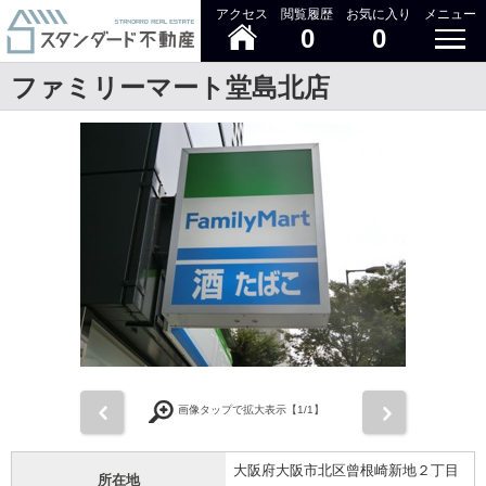
アクセス
閲覧履歴
お気に入り
メニュー
0
0
ファミリーマート堂島北店
前
次
画像タップで拡大表示【
1
/1】
大阪府大阪市北区曾根崎新地２丁目
所在地