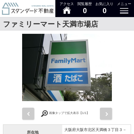
アクセス
閲覧履歴
お気に入り
メニュー
0
0
ファミリーマート天満市場店
前
次
画像タップで拡大表示【
1
/1】
大阪府大阪市北区天満橋３丁目３－
所在地