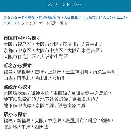
ページトップへ
スタンダード不動産
>
周辺施設案内
>
大阪市北区
>
大阪市北区のコンビニエン
スストア
>
ファミリーマート天満市場店
市区町村から探す
大阪市福島区
/
大阪市北区
/
寝屋川市
/
豊中市
/
京都市中京区
/
大阪市中央区
/
大阪市東住吉区
/
大阪市住之江区
/
大阪市生野区
町名から探す
福島
/
曾根崎
/
豊崎
/
上新田
/
壬生神明町
/
南久宝寺町
/
山坂
/
南港北
/
勝山北
/
豊野町
路線から探す
大阪環状線
/
阪神本線
/
東西線
/
京阪電鉄中之島線
/
地下鉄御堂筋線
/
地下鉄谷町線
/
東海道本線
/
地下鉄中央線
/
京阪本線
/
阪急宝塚本線
駅から探す
福島
/
新福島
/
大阪
/
中之島
/
寝屋川市
/
桃谷
/
鶴橋
/
北新地
/
中津
/
西田辺