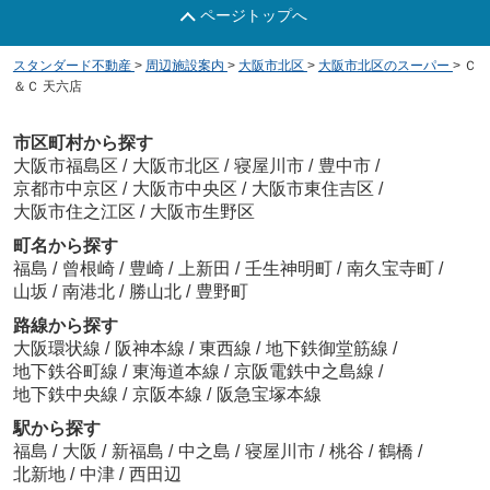
ページトップへ
スタンダード不動産
>
周辺施設案内
>
大阪市北区
>
大阪市北区のスーパー
>
Ｃ
＆Ｃ 天六店
市区町村から探す
大阪市福島区
/
大阪市北区
/
寝屋川市
/
豊中市
/
京都市中京区
/
大阪市中央区
/
大阪市東住吉区
/
大阪市住之江区
/
大阪市生野区
町名から探す
福島
/
曾根崎
/
豊崎
/
上新田
/
壬生神明町
/
南久宝寺町
/
山坂
/
南港北
/
勝山北
/
豊野町
路線から探す
大阪環状線
/
阪神本線
/
東西線
/
地下鉄御堂筋線
/
地下鉄谷町線
/
東海道本線
/
京阪電鉄中之島線
/
地下鉄中央線
/
京阪本線
/
阪急宝塚本線
駅から探す
福島
/
大阪
/
新福島
/
中之島
/
寝屋川市
/
桃谷
/
鶴橋
/
北新地
/
中津
/
西田辺