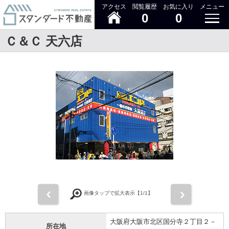
アクセス
閲覧履歴
お気に入り
メニュー
0
0
Ｃ＆Ｃ 天六店
前
次
画像タップで拡大表示【
1
/1】
大阪府大阪市北区国分寺２丁目２－
所在地