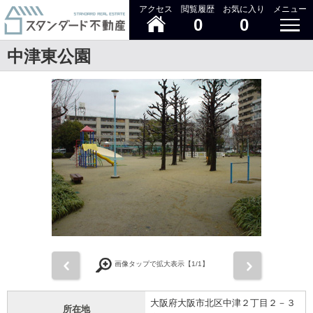
アクセス
閲覧履歴
お気に入り
メニュー
0
0
中津東公園
前
次
画像タップで拡大表示【
1
/1】
大阪府大阪市北区中津２丁目２－３
所在地