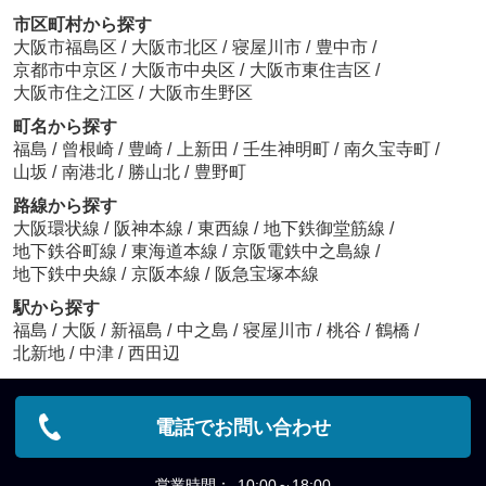
市区町村から探す
大阪市福島区
/
大阪市北区
/
寝屋川市
/
豊中市
/
京都市中京区
/
大阪市中央区
/
大阪市東住吉区
/
大阪市住之江区
/
大阪市生野区
町名から探す
福島
/
曾根崎
/
豊崎
/
上新田
/
壬生神明町
/
南久宝寺町
/
山坂
/
南港北
/
勝山北
/
豊野町
路線から探す
大阪環状線
/
阪神本線
/
東西線
/
地下鉄御堂筋線
/
地下鉄谷町線
/
東海道本線
/
京阪電鉄中之島線
/
地下鉄中央線
/
京阪本線
/
阪急宝塚本線
駅から探す
福島
/
大阪
/
新福島
/
中之島
/
寝屋川市
/
桃谷
/
鶴橋
/
北新地
/
中津
/
西田辺
電話でお問い合わせ
営業時間：
10:00～18:00