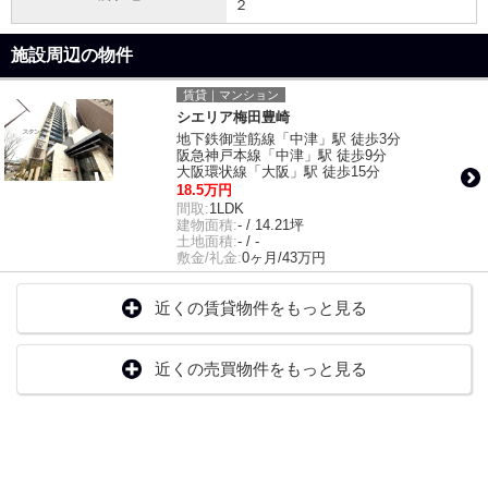
２
施設周辺の物件
賃貸｜マンション
シエリア梅田豊崎
地下鉄御堂筋線「中津」駅 徒歩3分
阪急神戸本線「中津」駅 徒歩9分
大阪環状線「大阪」駅 徒歩15分
18.5万円
間取:
1LDK
建物面積:
- / 14.21坪
土地面積:
- / -
敷金/礼金:
0ヶ月/43万円
近くの賃貸物件をもっと見る
近くの売買物件をもっと見る