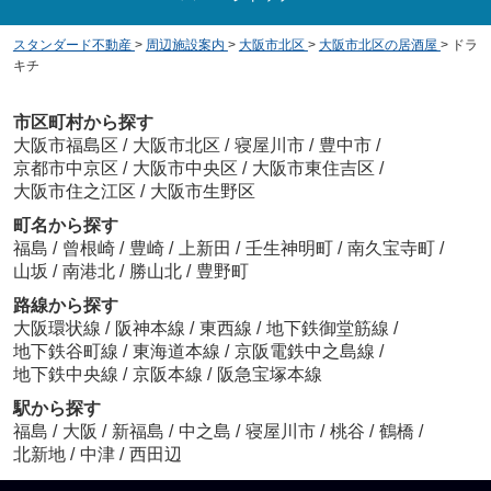
スタンダード不動産
>
周辺施設案内
>
大阪市北区
>
大阪市北区の居酒屋
>
ドラ
キチ
市区町村から探す
大阪市福島区
/
大阪市北区
/
寝屋川市
/
豊中市
/
京都市中京区
/
大阪市中央区
/
大阪市東住吉区
/
大阪市住之江区
/
大阪市生野区
町名から探す
福島
/
曾根崎
/
豊崎
/
上新田
/
壬生神明町
/
南久宝寺町
/
山坂
/
南港北
/
勝山北
/
豊野町
路線から探す
大阪環状線
/
阪神本線
/
東西線
/
地下鉄御堂筋線
/
地下鉄谷町線
/
東海道本線
/
京阪電鉄中之島線
/
地下鉄中央線
/
京阪本線
/
阪急宝塚本線
駅から探す
福島
/
大阪
/
新福島
/
中之島
/
寝屋川市
/
桃谷
/
鶴橋
/
北新地
/
中津
/
西田辺