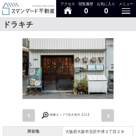
アクセス
閲覧履歴
お気に入り
メニュー
0
0
ドラキチ
前
次
画像タップで拡大表示【
1
/1】
所在地
大阪府大阪市北区中津３丁目２８