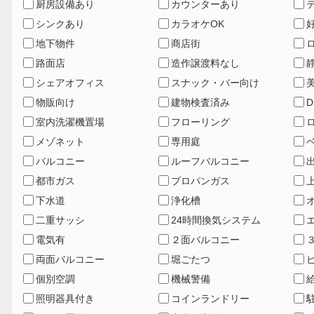
厨房設備あり
カウンターあり
シンクあり
カラオケOK
地下物件
商店街
路面店
造作譲渡料なし
シェアオフィス
スナック・バー向け
物販向け
建物検査済み
D
室内洗濯機置場
フローリング
メゾネット
専用庭
バルコニー
ルーフバルコニー
都市ガス
プロパンガス
下水道
浄化槽
二重サッシ
24時間換気システム
電気有
２面バルコニー
両面バルコニー
堀ごたつ
個別空調
機械警備
照明器具付き
コインランドリー