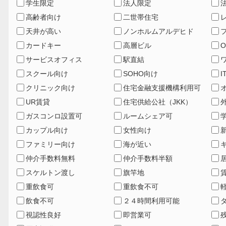
学生限定
法人限定
高齢者向け
二世帯住宅
天井が高い
ノンホルムアルデヒド
カードキー
高層ビル
サービスオフィス
駅直結
スクール向け
SOHO向け
I
クリニック向け
住宅金融支援機構利用可
UR賃貸
住宅供給公社（JKK）
ガスコンロ設置可
ルームシェア可
カップル向け
女性向け
ファミリー向け
海が近い
仲介手数料無料
仲介手数料半額
スケルトン渡し
旗竿地
重飲食可
重飲食不可
飲食不可
２４時間利用可能
視認性良好
即営業可