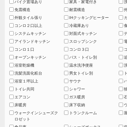
バイク置場あり
家具・家電付き
免震構造
耐震構造
外観タイル張り
IHクッキングヒーター
コンロ２口以上
冷蔵庫あり
システムキッチン
対面式キッチン
アイランドキッチン
スロップシンク
コンロ１口
コンロ３口
オープンキッチン
バス・トイレ別
浴室乾燥機
温水洗浄便座
洗髪洗面化粧台
男女トイレ別
浴室１坪以上
サウナ
トイレ共同
シャワー
エアコン
ガス暖房
床暖房
床下収納
ウォークインシューズク
トランクルーム
ロゼット