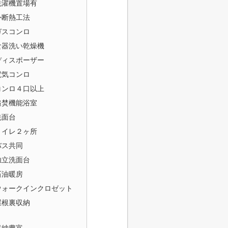
洗濯機置場有
外断熱工法
ガスコンロ
食器洗い乾燥機
ディスポーザー
電気コンロ
コンロ４口以上
追焚機能浴室
洗面台
トイレ２ヶ所
バス共同
独立洗面台
石油暖房
ウォークインクロゼット
屋根裏収納