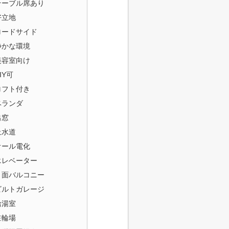
テーブル席あり
好立地
ロードサイド
静かな環境
美容室向け
IY可
ロフト付き
ベランダ
出窓
上水道
オール電化
エレベーター
３面バルコニー
ビルトガレージ
給湯室
駐輪場