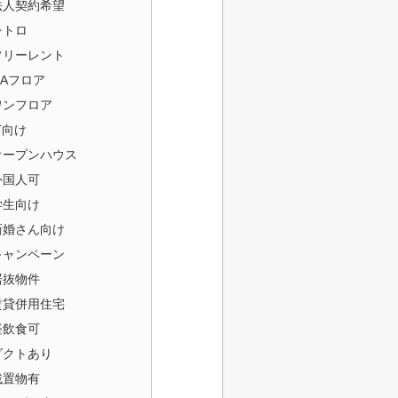
法人契約希望
レトロ
フリーレント
OAフロア
ワンフロア
T向け
オープンハウス
外国人可
学生向け
新婚さん向け
キャンペーン
居抜物件
賃貸併用住宅
軽飲食可
ダクトあり
残置物有