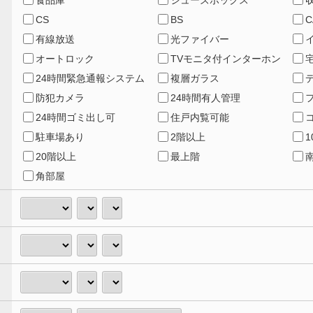
食品庫
シューズボックス
CS
BS
C
有線放送
光ファイバー
オートロック
TVモニタ付インターホン
24時間緊急通報システム
複層ガラス
防犯カメラ
24時間有人管理
24時間ゴミ出し可
住戸内覧可能
駐車場あり
2階以上
20階以上
最上階
角部屋