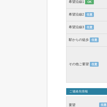
希望沿線1
OK
希望沿線2
任意
希望沿線3
任意
駅からの徒歩
任意
その他ご要望
任意
ご連絡先情報
要望
任意