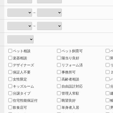
～
～
ペット相談
ペット飼育可
楽器相談
陽当り良好
デザイナーズ
リフォーム済
保証人不要
事務所可
女性限定
高齢者相談
キッズルーム
自由設計対応
分譲タイプ
管理人常駐
住宅性能保証付
眺望良好
飲食店可
単身者入居