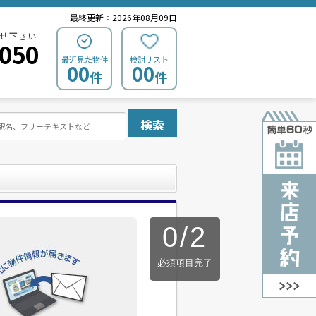
最終更新：2026年08月09日
せ下さい
0050
最近見た物件
検討リスト
00
00
件
件
検索
0
/
2
必須項目完了