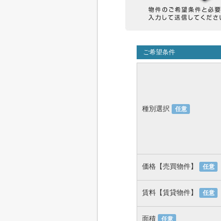
ご希望条件
種別選択
任意
価格【売買物件】
任意
賃料【賃貸物件】
任意
面積
任意