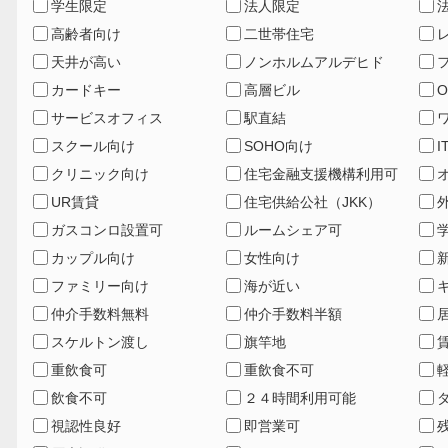
学生限定
法人限定
高齢者向け
二世帯住宅
天井が高い
ノンホルムアルデヒド
カードキー
高層ビル
サービスオフィス
駅直結
スクール向け
SOHO向け
I
クリニック向け
住宅金融支援機構利用可
UR賃貸
住宅供給公社（JKK）
ガスコンロ設置可
ルームシェア可
カップル向け
女性向け
ファミリー向け
海が近い
仲介手数料無料
仲介手数料半額
スケルトン渡し
旗竿地
重飲食可
重飲食不可
飲食不可
２４時間利用可能
視認性良好
即営業可