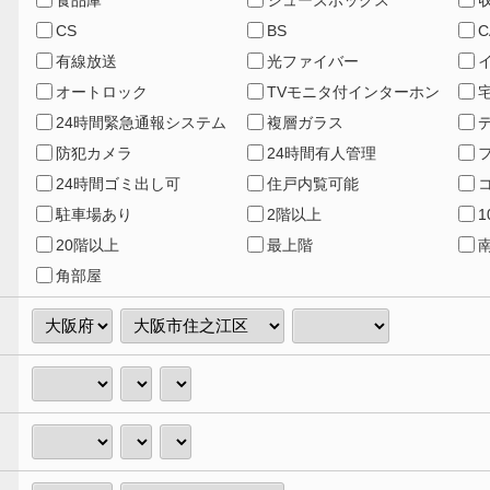
食品庫
シューズボックス
CS
BS
C
有線放送
光ファイバー
オートロック
TVモニタ付インターホン
24時間緊急通報システム
複層ガラス
防犯カメラ
24時間有人管理
24時間ゴミ出し可
住戸内覧可能
駐車場あり
2階以上
20階以上
最上階
角部屋