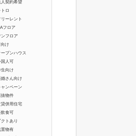
法人契約希望
レトロ
フリーレント
OAフロア
ワンフロア
T向け
オープンハウス
外国人可
学生向け
新婚さん向け
キャンペーン
居抜物件
賃貸併用住宅
軽飲食可
ダクトあり
残置物有