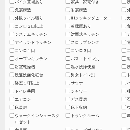
バイク置場あり
家具・家電付き
免震構造
耐震構造
外観タイル張り
IHクッキングヒーター
コンロ２口以上
冷蔵庫あり
システムキッチン
対面式キッチン
アイランドキッチン
スロップシンク
コンロ１口
コンロ３口
オープンキッチン
バス・トイレ別
浴室乾燥機
温水洗浄便座
洗髪洗面化粧台
男女トイレ別
浴室１坪以上
サウナ
トイレ共同
シャワー
エアコン
ガス暖房
床暖房
床下収納
ウォークインシューズク
トランクルーム
ロゼット