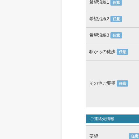
希望沿線1
任意
希望沿線2
任意
希望沿線3
任意
駅からの徒歩
任意
その他ご要望
任意
ご連絡先情報
要望
任意