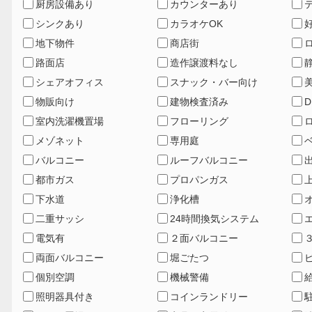
厨房設備あり
カウンターあり
シンクあり
カラオケOK
地下物件
商店街
路面店
造作譲渡料なし
シェアオフィス
スナック・バー向け
物販向け
建物検査済み
D
室内洗濯機置場
フローリング
メゾネット
専用庭
バルコニー
ルーフバルコニー
都市ガス
プロパンガス
下水道
浄化槽
二重サッシ
24時間換気システム
電気有
２面バルコニー
両面バルコニー
堀ごたつ
個別空調
機械警備
照明器具付き
コインランドリー