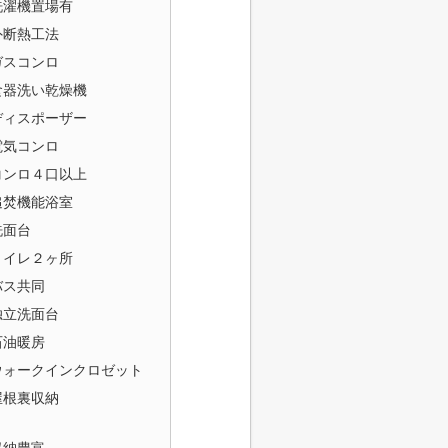
洗濯機置場有
外断熱工法
ガスコンロ
食器洗い乾燥機
ディスポーザー
電気コンロ
コンロ４口以上
追焚機能浴室
洗面台
トイレ２ヶ所
バス共同
独立洗面台
石油暖房
ウォークインクロゼット
屋根裏収納