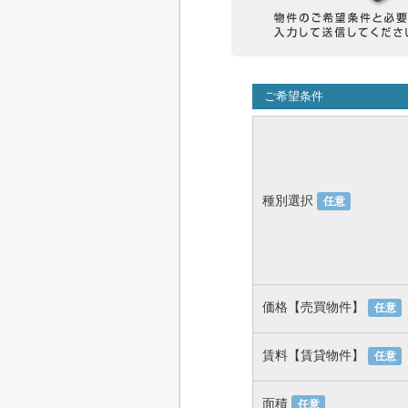
ご希望条件
種別選択
任意
価格【売買物件】
任意
賃料【賃貸物件】
任意
面積
任意