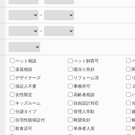
～
～
ペット相談
ペット飼育可
楽器相談
陽当り良好
デザイナーズ
リフォーム済
保証人不要
事務所可
女性限定
高齢者相談
キッズルーム
自由設計対応
分譲タイプ
管理人常駐
住宅性能保証付
眺望良好
飲食店可
単身者入居