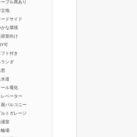
テーブル席あり
好立地
ロードサイド
静かな環境
美容室向け
IY可
ロフト付き
ベランダ
出窓
上水道
オール電化
エレベーター
３面バルコニー
ビルトガレージ
給湯室
駐輪場